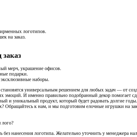
фирменных логотипов.
ек на заказ.
 заказ
ный мерч, украшение офисов.
тные подарки.
, эксклюзивные наборы.
 становятся универсальным решением для любых задач — от соз
х эмоций. И именно правильно подобранный декор помогает сде
вый и уникальный продукт, который будет радовать долгие годы
их? Обращайтесь к нам, и мы подготовим елочные игрушки на за
 лого?
ь без нанесения логотипа. Желательно уточнить у менеджера нал