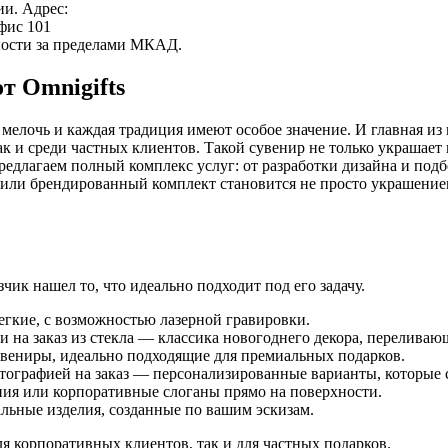
ии. Адрес:
офис 101
нности за пределами МКАД.
т Omnigifts
я мелочь и каждая традиция имеют особое значение. И главная 
ак и среди частных клиентов. Такой сувенир не только украшает
редлагаем полный комплекс услуг: от разработки дизайна и под
з или брендированный комплект становится не просто украшени
ик нашел то, что идеально подходит под его задачу.
егкие, с возможностью лазерной гравировки.
 на заказ из стекла — классика новогоднего декора, переливаю
вениры, идеально подходящие для премиальных подарков.
отографией на заказ — персонализированные варианты, которые 
ия или корпоративные слоганы прямо на поверхности.
ьные изделия, созданные по вашим эскизам.
я корпоративных клиентов, так и для частных подарков.