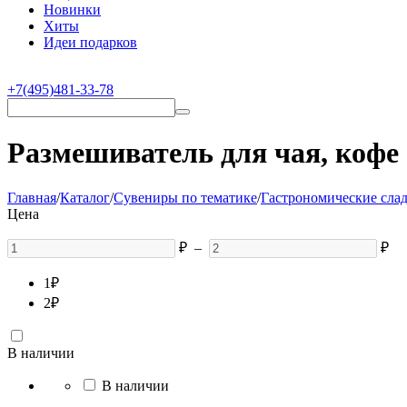
Новинки
Хиты
Идеи подарков
+7(495)481-33-78
Размешиватель для чая, кофе
Главная
/
Каталог
/
Сувениры по тематике
/
Гастрономические сла
Цена
₽
–
₽
1
₽
2
₽
В наличии
В наличии