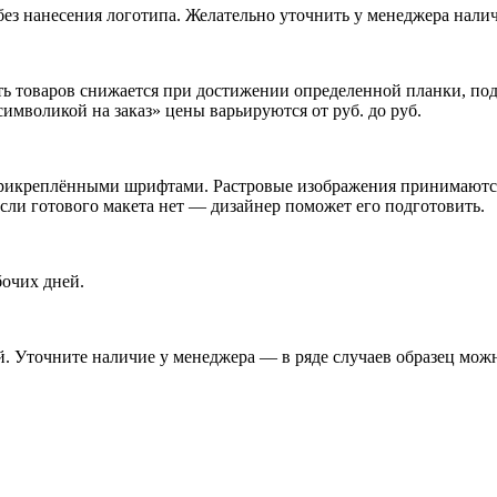
без нанесения логотипа. Желательно уточнить у менеджера налич
ь товаров снижается при достижении определенной планки, подр
мволикой на заказ» цены варьируются от руб. до руб.
икреплёнными шрифтами. Растровые изображения принимаются п
Если готового макета нет — дизайнер поможет его подготовить.
бочих дней.
. Уточните наличие у менеджера — в ряде случаев образец можн