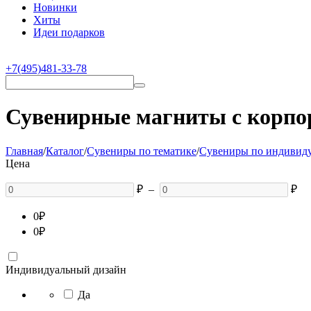
Новинки
Хиты
Идеи подарков
+7(495)481-33-78
Сувенирные магниты с корпор
Главная
/
Каталог
/
Сувениры по тематике
/
Cувениры по индивиду
Цена
₽
–
₽
0
₽
0
₽
Индивидуальный дизайн
Да