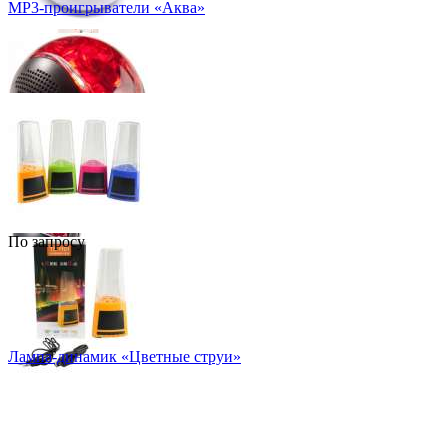
MP3-проигрыватели «Аква»
По запросу
Лампа-динамик «Цветные струи»