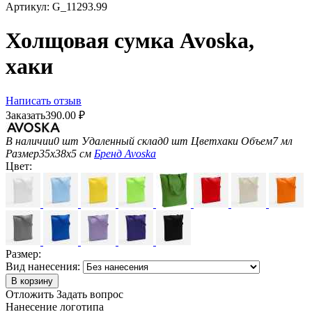
Артикул:
G_11293.99
Холщовая сумка Avoska,
хаки
Написать отзыв
Заказать
390.00
₽
В наличии
0 шт
Удаленный склад
0 шт
Цвет
хаки
Объем
7 мл
Размер
35х38х5 см
Бренд
Avoska
Цвет:
Размер:
Вид нанесения:
В корзину
Отложить
Задать вопрос
Нанесение логотипа