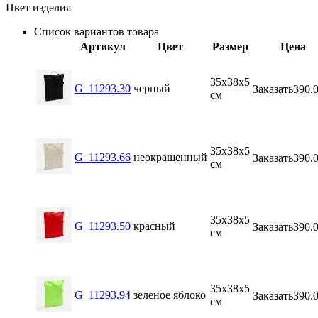
Цвет изделия
Список вариантов товара
Артикул
Цвет
Размер
Цена
35х38х5
G_11293.30
черный
Заказать
390.
см
35х38х5
G_11293.66
неокрашенный
Заказать
390.
см
35х38х5
G_11293.50
красный
Заказать
390.
см
35х38х5
G_11293.94
зеленое яблоко
Заказать
390.
см