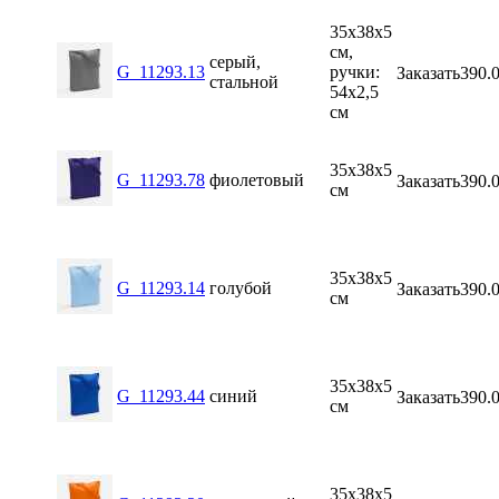
35х38х5
см,
серый,
G_11293.13
ручки:
Заказать
390.
стальной
54х2,5
см
35х38х5
G_11293.78
фиолетовый
Заказать
390.
см
35х38х5
G_11293.14
голубой
Заказать
390.
см
35х38х5
G_11293.44
синий
Заказать
390.
см
35х38х5