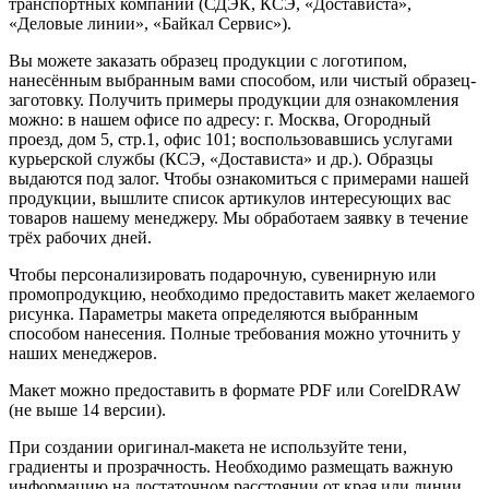
транспортных компаний (СДЭК, КСЭ, «Достависта»,
«Деловые линии», «Байкал Сервис»).
Вы можете заказать образец продукции с логотипом,
нанесённым выбранным вами способом, или чистый образец-
заготовку. Получить примеры продукции для ознакомления
можно: в нашем офисе по адресу: г. Москва, Огородный
проезд, дом 5, стр.1, офис 101; воспользовавшись услугами
курьерской службы (КСЭ, «Достависта» и др.). Образцы
выдаются под залог. Чтобы ознакомиться с примерами нашей
продукции, вышлите список артикулов интересующих вас
товаров нашему менеджеру. Мы обработаем заявку в течение
трёх рабочих дней.
Чтобы персонализировать подарочную, сувенирную или
промопродукцию, необходимо предоставить макет желаемого
рисунка. Параметры макета определяются выбранным
способом нанесения. Полные требования можно уточнить у
наших менеджеров.
Макет можно предоставить в формате PDF или CorelDRAW
(не выше 14 версии).
При создании оригинал-макета не используйте тени,
градиенты и прозрачность. Необходимо размещать важную
информацию на достаточном расстоянии от края или линии