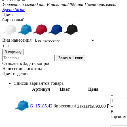
Удаленный склад
0 шт
В наличии
2499 шт
Цвет
бирюзовый
Бренд
Stride
Цвет:
бирюзовый
Вид нанесения:
+
−
В корзину
Заказ в 1 клик
Отложить
Задать вопрос
Нанесение логотипа
Цвет изделия
Список вариантов товара
Артикул
Цвет
Цена
+
G_15185.42
бирюзовый
Заказать
890.00
₽
−
В
корзину
+