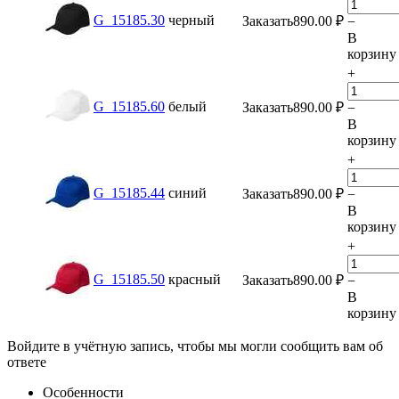
G_15185.30
черный
Заказать
890.00
₽
−
В
корзину
+
G_15185.60
белый
Заказать
890.00
₽
−
В
корзину
+
G_15185.44
синий
Заказать
890.00
₽
−
В
корзину
+
G_15185.50
красный
Заказать
890.00
₽
−
В
корзину
Войдите в учётную запись, чтобы мы могли сообщить вам об
ответе
Особенности