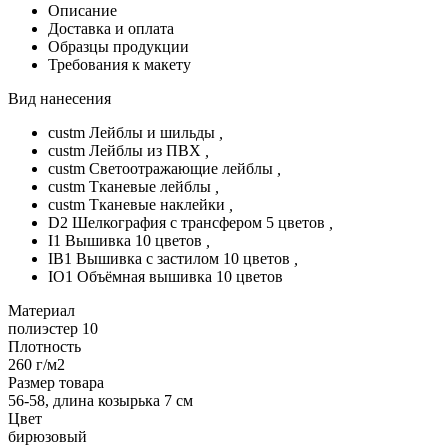
Описание
Доставка и оплата
Образцы продукции
Требования к макету
Вид нанесения
custm Лейблы и шильды
,
custm Лейблы из ПВХ
,
custm Светоотражающие лейблы
,
custm Тканевые лейблы
,
custm Тканевые наклейки
,
D2 Шелкография с трансфером 5 цветов
,
I1 Вышивка 10 цветов
,
IB1 Вышивка с застилом 10 цветов
,
IO1 Объёмная вышивка 10 цветов
Материал
полиэстер 10
Плотность
260 г/м2
Размер товара
56-58, длина козырька 7 см
Цвет
бирюзовый