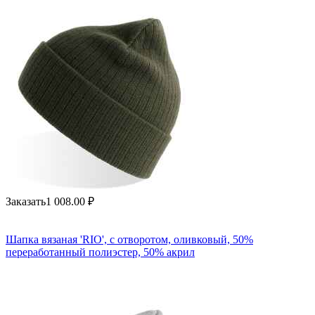
Заказать
1 008.00
₽
Шапка вязаная 'RIO', с отворотом, оливковый, 50%
переработанный полиэстер, 50% акрил