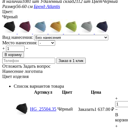
В наличии
1081 шт
Удаленный склад
2112 шт
Цвет
Чёрный
Размер
56-60 см
Бренд
Atlantis
Цвет:
Чёрный
Вид нанесения:
Место нанесения:
+
−
В корзину
Заказ в 1 клик
Отложить
Задать вопрос
Нанесение логотипа
Цвет изделия
Список вариантов товара
Артикул
Цвет
Цена
+
HG_25504.35
Чёрный
Заказать
1 637.00
₽
−
В
корзи
+