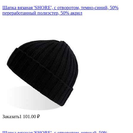
Шапка вязаная 'SHORE', с отворотом, темно-синий, 50%
переработанный полиэстер, 50% акрил
Заказать
1 101.00
₽
Шапка вязаная 'SHORE', с отворотом, черный, 50%