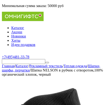
Минимальная сумма заказа:
50000 руб
Каталог
Акции
Новинки
Хиты
Идеи подарков
+7(495)481-33-78
Главная
/
Каталог
/
Рекламный текстиль
/
Теплая одежда
/
Шапки,
шарфы, перчатки
/
Шапка NELSON в рубчик с отворотом,100%
органический хлопок, черный