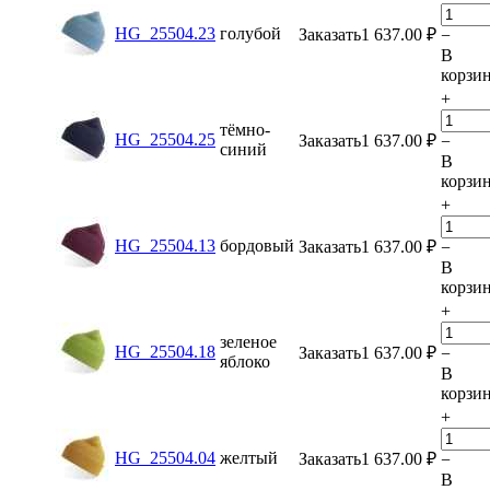
HG_25504.23
голубой
Заказать
1 637.00
₽
−
В
корзи
+
тёмно-
HG_25504.25
Заказать
1 637.00
₽
−
синий
В
корзи
+
HG_25504.13
бордовый
Заказать
1 637.00
₽
−
В
корзи
+
зеленое
HG_25504.18
Заказать
1 637.00
₽
−
яблоко
В
корзи
+
HG_25504.04
желтый
Заказать
1 637.00
₽
−
В