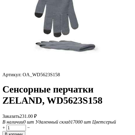
Артикул:
OA_WD5623S158
Сенсорные перчатки
ZELAND, WD5623S158
Заказать
231.00
₽
В наличии
0 шт
Удаленный склад
17000 шт
Цвет
серый
+
−
В корзину