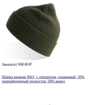
Заказать
1 008.00
₽
Шапка вязаная 'RIO', с отворотом, оливковый, 50%
переработанный полиэстер, 50% акрил