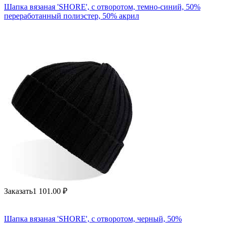
Шапка вязаная 'SHORE', с отворотом, темно-синий, 50%
переработанный полиэстер, 50% акрил
Заказать
1 101.00
₽
Шапка вязаная 'SHORE', с отворотом, черный, 50%