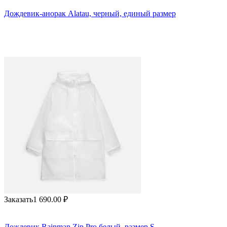
Дождевик-анорак Alatau, черный, единый размер
Заказать
1 690.00
₽
Дождевик Rainman Zip Pro белый, размер S