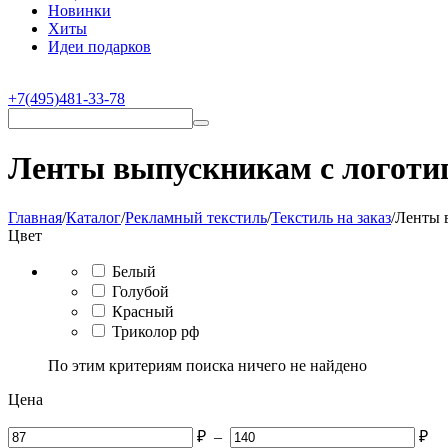
Новинки
Хиты
Идеи подарков
+7(495)481-33-78
Ленты выпускникам с логоти
Главная
/
Каталог
/
Рекламный текстиль
/
Текстиль на заказ
/
Ленты 
Цвет
Белый
Голубой
Красный
Триколор рф
По этим критериям поиска ничего не найдено
Цена
₽
–
₽