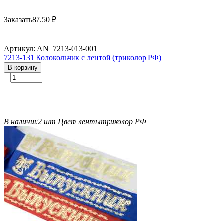
Заказать
87.50
₽
Артикул:
AN_7213-013-001
7213-131 Колокольчик с лентой (триколор РФ)
В корзину
+
−
В наличии
2 шт
Цвет ленты
триколор РФ