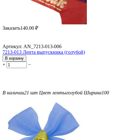
Заказать
140.00
₽
Артикул:
AN_7213-013-006
7213-013 Лента выпускника (голубой)
В корзину
+
−
В наличии
21 шт
Цвет ленты
голубой
Ширина
100