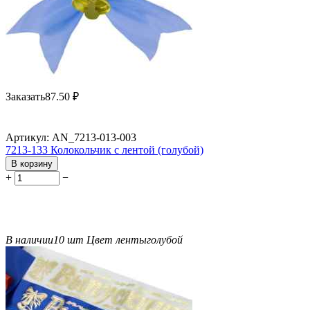
Заказать
87.50
₽
Артикул:
AN_7213-013-003
7213-133 Колокольчик с лентой (голубой)
В корзину
+
−
В наличии
10 шт
Цвет ленты
голубой