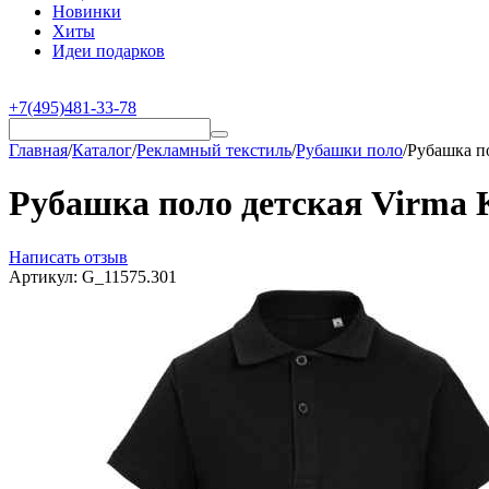
Новинки
Хиты
Идеи подарков
+7(495)481-33-78
Главная
/
Каталог
/
Рекламный текстиль
/
Рубашки поло
/
Рубашка по
Рубашка поло детская Virma K
Написать отзыв
Артикул:
G_11575.301