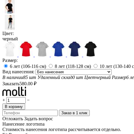
Цвет:
черный
Размер:
6 лет (106-116 см)
8 лет (118-128 см)
10 лет (130-140 
Вид нанесения:
В наличии
85 шт
Удаленный склад
0 шт
Цвет
черный
Размер
6 л
Заказать
580.00
₽
+
−
В корзину
Заказ в 1 клик
Отложить
Задать вопрос
Нанесение логотипа
Стоимость нанесения логотипа рассчитывается отдельно.