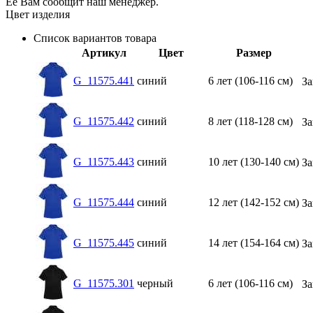
Её Вам сообщит наш менеджер.
Цвет изделия
Список вариантов товара
Артикул
Цвет
Размер
G_11575.441
синий
6 лет (106-116 см)
За
G_11575.442
синий
8 лет (118-128 см)
За
G_11575.443
синий
10 лет (130-140 см)
За
G_11575.444
синий
12 лет (142-152 см)
За
G_11575.445
синий
14 лет (154-164 см)
За
G_11575.301
черный
6 лет (106-116 см)
За