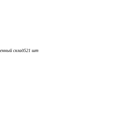
енный склад
521 шт