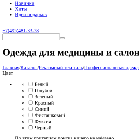
Новинки
Хиты
Идеи подарков
+7(495)481-33-78
Одежда для медицины и салон
Главная
/
Каталог
/
Рекламный текстиль
/
Профессиональная одежд
Цвет
Белый
Голубой
Зеленый
Красный
Синий
Фисташковый
Фуксия
Черный
По этим критериям поиска ничего не найдено