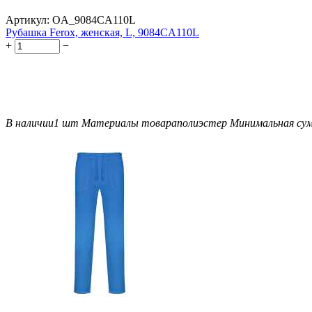
Артикул:
OA_9084CA110L
Рубашка Ferox, женская, L, 9084CA110L
+
−
В наличии
1 шт
Материалы товара
полиэстер
Минимальная сум