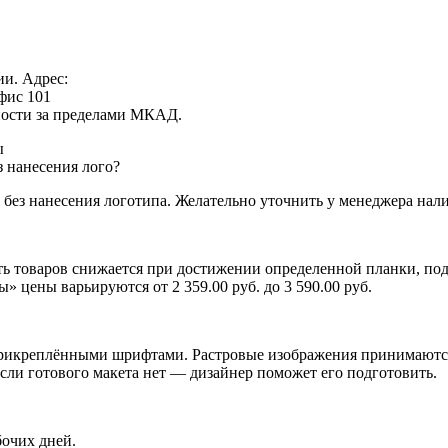
ии. Адрес:
офис 101
нности за пределами МКАД.
ы
з нанесения лого?
 без нанесения логотипа. Желательно уточнить у менеджера нали
ь товаров снижается при достижении определенной планки, подр
 цены варьируются от 2 359.00 руб. до 3 590.00 руб.
икреплёнными шрифтами. Растровые изображения принимаются п
Если готового макета нет — дизайнер поможет его подготовить.
бочих дней.