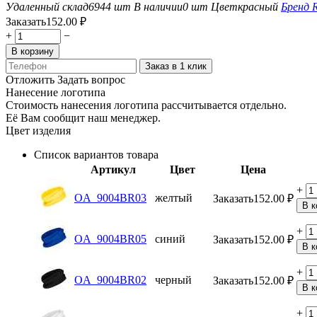
Удаленный склад
6944 шт
В наличии
0 шт
Цвет
красный
Бренд
Заказать
152.00
₽
+
−
В корзину
Заказ в 1 клик
Отложить
Задать вопрос
Нанесение логотипа
Стоимость нанесения логотипа рассчитывается отдельно.
Её Вам сообщит наш менеджер.
Цвет изделия
Список вариантов товара
Артикул
Цвет
Цена
+
OA_9004BR03
желтый
Заказать
152.00
₽
В к
+
OA_9004BR05
синий
Заказать
152.00
₽
В к
+
OA_9004BR02
черный
Заказать
152.00
₽
В к
+