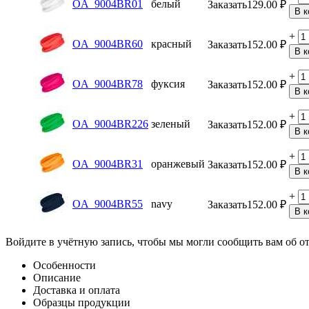
OA_9004BR01
белый
Заказать
129.00
₽
В к
+
OA_9004BR60
красный
Заказать
152.00
₽
В к
+
OA_9004BR78
фуксия
Заказать
152.00
₽
В к
+
OA_9004BR226
зеленый
Заказать
152.00
₽
В к
+
OA_9004BR31
оранжевый
Заказать
152.00
₽
В к
+
OA_9004BR55
navy
Заказать
152.00
₽
В к
Войдите в учётную запись, чтобы мы могли сообщить вам об о
Особенности
Описание
Доставка и оплата
Образцы продукции