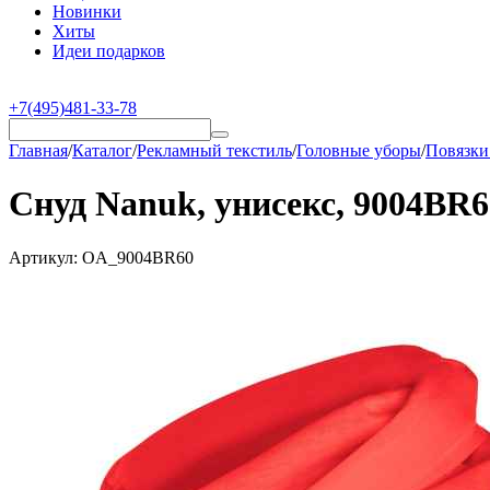
Новинки
Хиты
Идеи подарков
+7(495)481-33-78
Главная
/
Каталог
/
Рекламный текстиль
/
Головные уборы
/
Повязки
Снуд Nanuk, унисекс, 9004BR6
Артикул:
OA_9004BR60