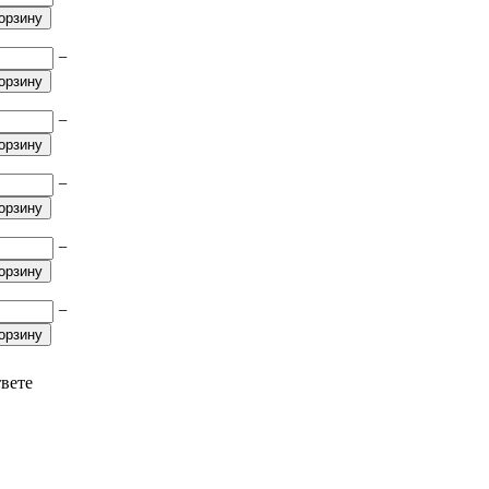
орзину
−
орзину
−
орзину
−
орзину
−
орзину
−
орзину
твете