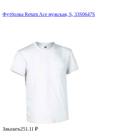
Футболка Return Ace мужская, S, 33S0647S
Заказать
251.11
₽