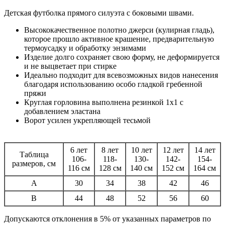
Детская футболка прямого силуэта с боковыми швами.
Высококачественное полотно джерси (кулирная гладь),
которое прошло активное крашение, предварительную
термоусадку и обработку энзимами
Изделие долго сохраняет свою форму, не деформируется
и не выцветает при стирке
Идеально подходит для всевозможных видов нанесения
благодаря использованию особо гладкой гребенной
пряжи
Круглая горловина выполнена резинкой 1x1 с
добавлением эластана
Ворот усилен укрепляющей тесьмой
6 лет
8 лет
10 лет
12 лет
14 лет
Таблица
106-
118-
130-
142-
154-
размеров, см
116 см
128 см
140 см
152 см
164 см
A
30
34
38
42
46
B
44
48
52
56
60
Допускаются отклонения в 5% от указанных параметров по