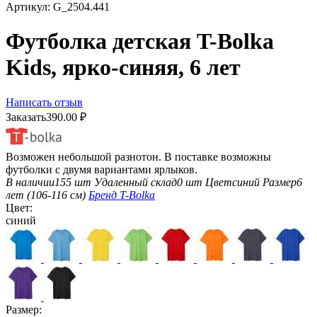
Артикул:
G_2504.441
Футболка детская T-Bolka
Kids, ярко-синяя, 6 лет
Написать отзыв
Заказать
390.00
₽
Возможен небольшой разнотон. В поставке возможны
футболки с двумя вариантами ярлыков.
В наличии
155 шт
Удаленный склад
0 шт
Цвет
синий
Размер
6
лет (106-116 см)
Бренд
T-Bolka
Цвет:
синий
Размер: