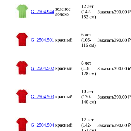
12 лет
зеленое
G_2504.944
(142-
Заказать
390.00
₽
яблоко
152 см)
6 лет
G_2504.501
красный
(106-
Заказать
390.00
₽
116 см)
8 лет
G_2504.502
красный
(118-
Заказать
390.00
₽
128 см)
10 лет
G_2504.503
красный
(130-
Заказать
390.00
₽
140 см)
12 лет
G_2504.504
красный
(142-
Заказать
390.00
₽
152 см)