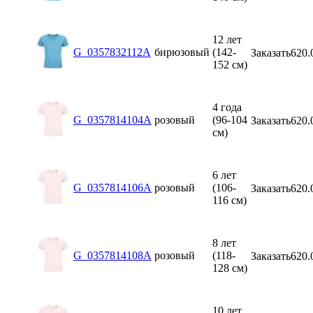
12 лет
G_0357832112A
бирюзовый
(142-
Заказать
620.
152 см)
4 года
G_0357814104A
розовый
(96-104
Заказать
620.
см)
6 лет
G_0357814106A
розовый
(106-
Заказать
620.
116 см)
8 лет
G_0357814108A
розовый
(118-
Заказать
620.
128 см)
10 лет