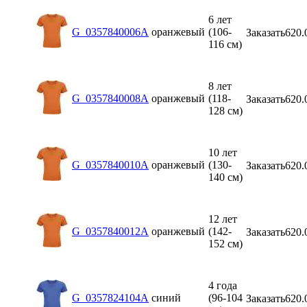
6 лет
G_0357840006A
оранжевый
(106-
Заказать
620.
116 см)
8 лет
G_0357840008A
оранжевый
(118-
Заказать
620.
128 см)
10 лет
G_0357840010A
оранжевый
(130-
Заказать
620.
140 см)
12 лет
G_0357840012A
оранжевый
(142-
Заказать
620.
152 см)
4 года
G_0357824104A
синий
(96-104
Заказать
620.