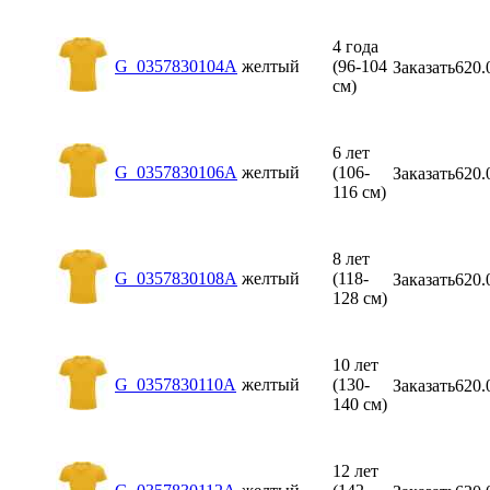
4 года
G_0357830104A
желтый
(96-104
Заказать
620.
см)
6 лет
G_0357830106A
желтый
(106-
Заказать
620.
116 см)
8 лет
G_0357830108A
желтый
(118-
Заказать
620.
128 см)
10 лет
G_0357830110A
желтый
(130-
Заказать
620.
140 см)
12 лет