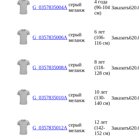
4 года
серый
G_0357835004A
(96-104
Заказать
620.
меланж
см)
6 лет
серый
G_0357835006A
(106-
Заказать
620.
меланж
116 см)
8 лет
серый
G_0357835008A
(118-
Заказать
620.
меланж
128 см)
10 лет
серый
G_0357835010A
(130-
Заказать
620.
меланж
140 см)
12 лет
серый
G_0357835012A
(142-
Заказать
620.
меланж
152 см)