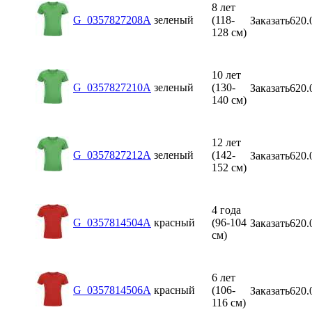
8 лет
G_0357827208A
зеленый
(118-
Заказать
620.
128 см)
10 лет
G_0357827210A
зеленый
(130-
Заказать
620.
140 см)
12 лет
G_0357827212A
зеленый
(142-
Заказать
620.
152 см)
4 года
G_0357814504A
красный
(96-104
Заказать
620.
см)
6 лет
G_0357814506A
красный
(106-
Заказать
620.
116 см)