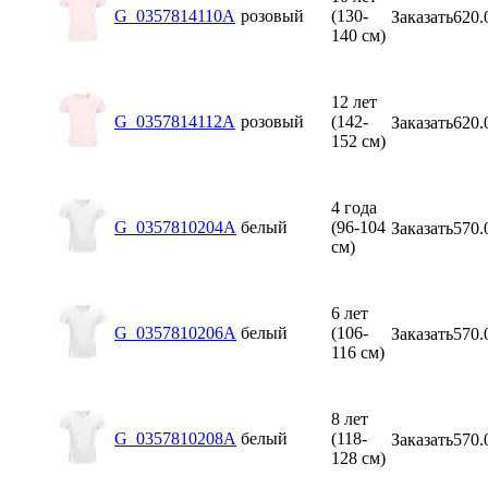
G_0357814110A
розовый
(130-
Заказать
620.
140 см)
12 лет
G_0357814112A
розовый
(142-
Заказать
620.
152 см)
4 года
G_0357810204A
белый
(96-104
Заказать
570.
см)
6 лет
G_0357810206A
белый
(106-
Заказать
570.
116 см)
8 лет
G_0357810208A
белый
(118-
Заказать
570.
128 см)