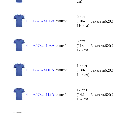
см)
6 лет
G_0357824106A
синий
(106-
Заказать
620.
116 см)
8 лет
G_0357824108A
синий
(118-
Заказать
620.
128 см)
10 лет
G_0357824110A
синий
(130-
Заказать
620.
140 см)
12 лет
G_0357824112A
синий
(142-
Заказать
620.
152 см)