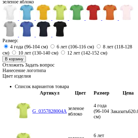
зеленое яблоко
Размер:
4 года (96-104 см)
6 лет (106-116 см)
8 лет (118-128
см)
10 лет (130-140 см)
12 лет (142-152 см)
В корзину
Отложить
Задать вопрос
Нанесение логотипа
Цвет изделия
Список вариантов товара
Артикул
Цвет
Размер
Цена
4 года
зеленое
G_0357828004A
(96-104
Заказать
620.
яблоко
см)
6 лет