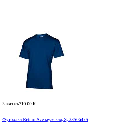
Заказать
710.00
₽
Футболка Return Ace мужская, S, 33S0647S