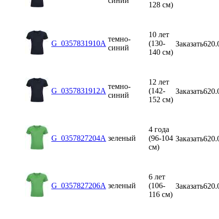
синий
128 см)
10 лет
темно-
G_0357831910A
(130-
Заказать
620.
синий
140 см)
12 лет
темно-
G_0357831912A
(142-
Заказать
620.
синий
152 см)
4 года
G_0357827204A
зеленый
(96-104
Заказать
620.
см)
6 лет
G_0357827206A
зеленый
(106-
Заказать
620.
116 см)