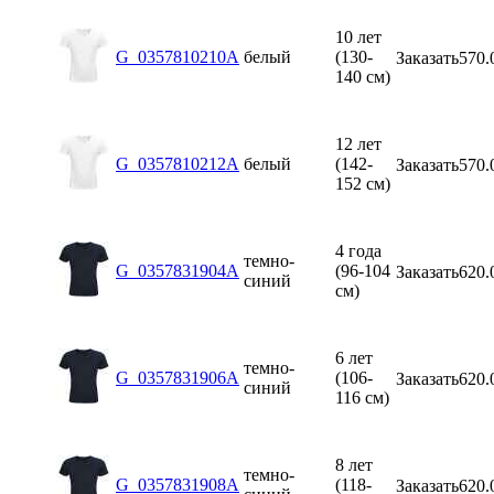
10 лет
G_0357810210A
белый
(130-
Заказать
570.
140 см)
12 лет
G_0357810212A
белый
(142-
Заказать
570.
152 см)
4 года
темно-
G_0357831904A
(96-104
Заказать
620.
синий
см)
6 лет
темно-
G_0357831906A
(106-
Заказать
620.
синий
116 см)
8 лет
темно-
G_0357831908A
(118-
Заказать
620.