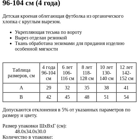
96-104 см (4 года)
Детская кроеная облегающая футболка из органического
хлопка с круглым вырезом.
Укрепляющая тесьма по вороту
Вырез отделан резинкой
Ткань обработана энзимами для придания изделию
особенной мягкости
4 года
6 лет
8 лет
10 лет
12 лет
Таблица
96-104
106-
118-
130-
142-
размеров, см
см
116 см
128 см
140 см
152 см
A
29
32
35
38
41
B
42
45
48
51
54
Допускаются отклонения в 5% от указанных параметров по
размеру и цвету.
Размер упаковки ШxВxГ (см):
48.0x34.0x30.0
Количество в упаковке: