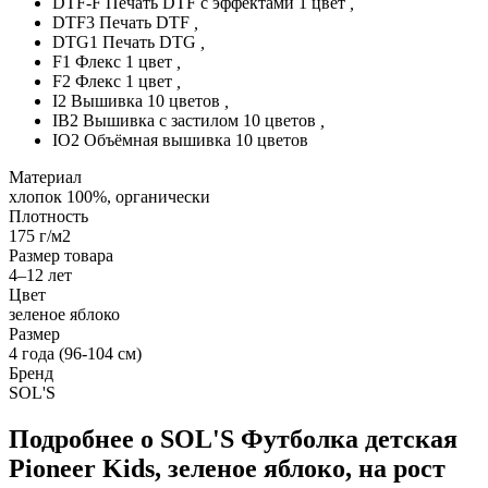
DTF-F Печать DTF с эффектами 1 цвет
,
DTF3 Печать DTF
,
DTG1 Печать DTG
,
F1 Флекс 1 цвет
,
F2 Флекс 1 цвет
,
I2 Вышивка 10 цветов
,
IB2 Вышивка с застилом 10 цветов
,
IO2 Объёмная вышивка 10 цветов
Материал
хлопок 100%, органически
Плотность
175 г/м2
Размер товара
4–12 лет
Цвет
зеленое яблоко
Размер
4 года (96-104 см)
Бренд
SOL'S
Подробнее о SOL'S Футболка детская
Pioneer Kids, зеленое яблоко, на рост