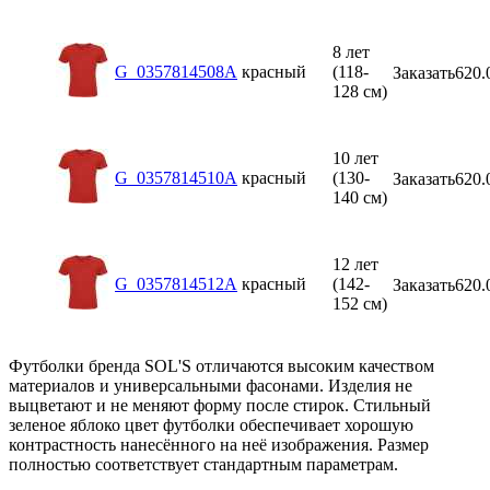
8 лет
G_0357814508A
красный
(118-
Заказать
620.
128 см)
10 лет
G_0357814510A
красный
(130-
Заказать
620.
140 см)
12 лет
G_0357814512A
красный
(142-
Заказать
620.
152 см)
Футболки бренда SOL'S отличаются высоким качеством
материалов и универсальными фасонами. Изделия не
выцветают и не меняют форму после стирок. Стильный
зеленое яблоко цвет футболки обеспечивает хорошую
контрастность нанесённого на неё изображения. Размер
полностью соответствует стандартным параметрам.