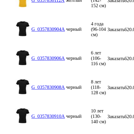
G_0357830112A
желтый
(142-
Заказать
620.
152 см)
4 года
G_0357830904A
черный
(96-104
Заказать
620.
см)
6 лет
G_0357830906A
черный
(106-
Заказать
620.
116 см)
8 лет
G_0357830908A
черный
(118-
Заказать
620.
128 см)
10 лет
G_0357830910A
черный
(130-
Заказать
620.
140 см)