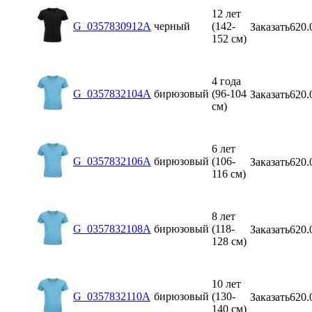
12 лет
G_0357830912A
черный
(142-
Заказать
620.
152 см)
4 года
G_0357832104A
бирюзовый
(96-104
Заказать
620.
см)
6 лет
G_0357832106A
бирюзовый
(106-
Заказать
620.
116 см)
8 лет
G_0357832108A
бирюзовый
(118-
Заказать
620.
128 см)
10 лет
G_0357832110A
бирюзовый
(130-
Заказать
620.
140 см)