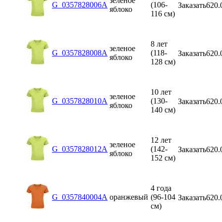
зеленое
G_0357828006A
(106-
Заказать
620.
яблоко
116 см)
8 лет
зеленое
G_0357828008A
(118-
Заказать
620.
яблоко
128 см)
10 лет
зеленое
G_0357828010A
(130-
Заказать
620.
яблоко
140 см)
12 лет
зеленое
G_0357828012A
(142-
Заказать
620.
яблоко
152 см)
4 года
G_0357840004A
оранжевый
(96-104
Заказать
620.
см)