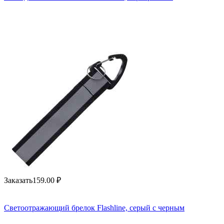
Заказать
159.00
₽
Светоотражающий брелок Flashline, серый с черным