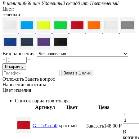
В наличии
868 шт
Удаленный склад
0 шт
Цвет
зеленый
Цвет:
зеленый
Вид нанесения:
+
−
В корзину
Заказ в 1 клик
Отложить
Задать вопрос
Нанесение логотипа
Цвет изделия
Список вариантов товара
Артикул
Цвет
Цена
+
G_15355.50
красный
Заказать
148.00
₽
−
В
корзин