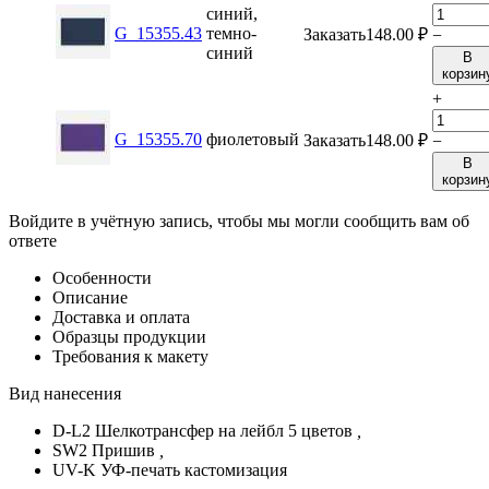
синий,
G_15355.43
темно-
Заказать
148.00
₽
−
синий
В
корзин
+
G_15355.70
фиолетовый
Заказать
148.00
₽
−
В
корзин
Войдите в учётную запись, чтобы мы могли сообщить вам об
ответе
Особенности
Описание
Доставка и оплата
Образцы продукции
Требования к макету
Вид нанесения
D-L2 Шелкотрансфер на лейбл 5 цветов
,
SW2 Пришив
,
UV-K УФ-печать кастомизация