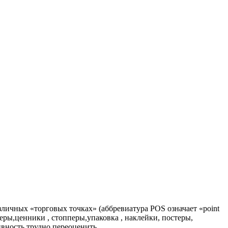
личных «торговых точках» (аббревиатура POS означает «point
еры,ценники , стопперы,упаковка , наклейки, постеры,
вность трудно переоценить.