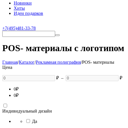
Новинки
Хиты
Идеи подарков
+7(495)481-33-78
POS- материалы с логотипом
Главная
/
Каталог
/
Рекламная полиграфия
/
POS- материалы
Цена
₽
–
₽
0
₽
0
₽
Индивидуальный дизайн
Да