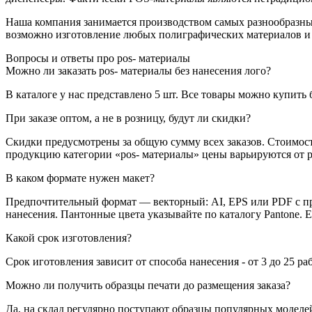
Наша компания занимается производством самых разнообразны
возможно изготовление любых полиграфических материалов и
Вопросы и ответы про pos- материалы
Можно ли заказать pos- материалы без нанесения лого?
В каталоге у нас представлено 5 шт. Все товары можно купить 
При заказе оптом, а не в розницу, будут ли скидки?
Скидки предусмотрены за общую сумму всех заказов. Стоимост
продукцию категории «pos- материалы» цены варьируются от ру
В каком формате нужен макет?
Предпочтительный формат — векторный: AI, EPS или PDF с пр
нанесения. Пантонные цвета указывайте по каталогу Pantone. 
Какой срок изготовления?
Срок иготовления зависит от способа нанесения - от 3 до 25 ра
Можно ли получить образцы печати до размещения заказа?
Да, на склад регулярно поступают образцы популярных моделей