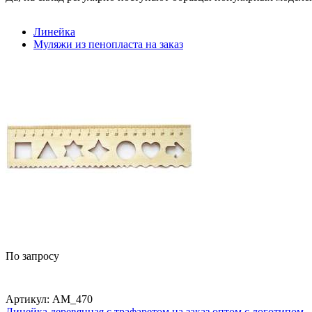
Линейка
Муляжи из пенопласта на заказ
По запросу
Артикул:
AM_470
Линейка деревянная с трафаретом на заказ оптом с логотипом