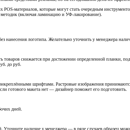
х POS-материалов, которые могут стать очередным инструмент
 методик (включая ламинацию и УФ-лакирование).
без нанесения логотипа. Желательно уточнить у менеджера налич
ь товаров снижается при достижении определенной планки, подр
б. до руб.
икреплёнными шрифтами. Растровые изображения принимаются п
Если готового макета нет — дизайнер поможет его подготовить.
бочих дней.
. Уточните наличие у менеджера — в ряде случаев образец можн