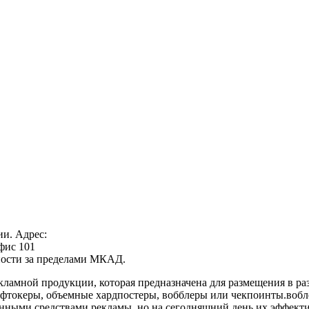
ии. Адрес:
офис 101
нности за пределами МКАД.
амной продукции, которая предназначена для размещения в раз
шелфтокеры, объемные хардпостеры, вобблеры или чекпоинты.вобл
ными средствами рекламы, но на сегодняшний день их эффекти