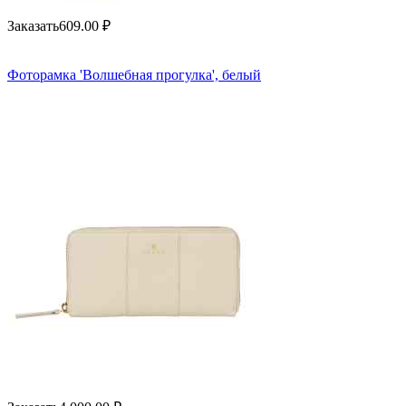
Заказать
609.00
₽
Фоторамка 'Волшебная прогулка', белый