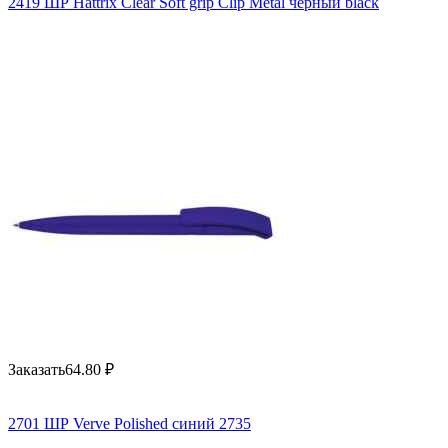
2419 ШР Hattrix Clear Soft grip Clip Metal черный black
Заказать
64.80
₽
2701 ШР Verve Polished синий 2735