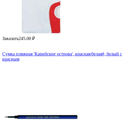
Заказать
245.00
₽
Сумка пляжная 'Карибские острова', красная/белая#, белый с
красным