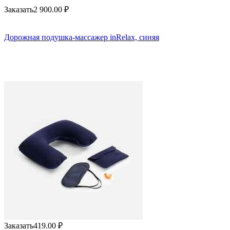
Заказать
2 900.00
₽
Дорожная подушка-массажер inRelax, синяя
Заказать
419.00
₽