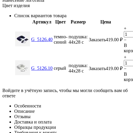
Нанесение логотипа
Цвет изделия
Список вариантов товара
Артикул
Цвет
Размер
Цена
+
темно-
подушка:
G_5126.40
Заказать
419.00
₽
−
синий
44х28 с
В
кор
+
подушка:
G_5126.10
серый
Заказать
419.00
₽
−
44х28 с
В
кор
Войдите в учётную запись, чтобы мы могли сообщить вам об
ответе
Особенности
Описание
Отзывы
Доставка и оплата
Образцы продукции
Требования к макету