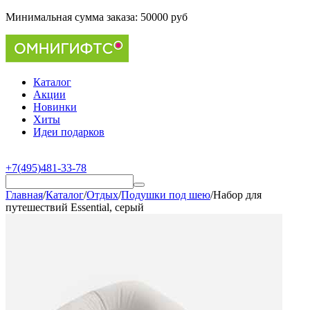
Минимальная сумма заказа:
50000 руб
Каталог
Акции
Новинки
Хиты
Идеи подарков
+7(495)481-33-78
Главная
/
Каталог
/
Отдых
/
Подушки под шею
/
Набор для
путешествий Essential, серый