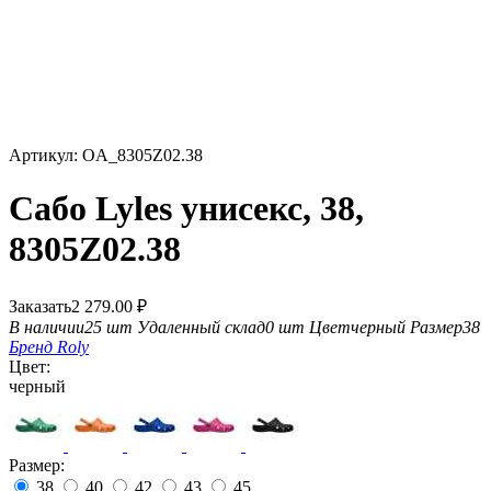
Артикул:
OA_8305Z02.38
Сабо Lyles унисекс, 38,
8305Z02.38
Заказать
2 279.00
₽
В наличии
25 шт
Удаленный склад
0 шт
Цвет
черный
Размер
38
Бренд
Roly
Цвет:
черный
Размер:
38
40
42
43
45