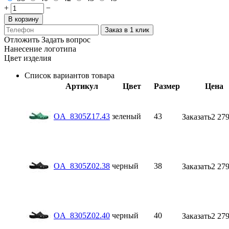
+
−
В корзину
Заказ в 1 клик
Отложить
Задать вопрос
Нанесение логотипа
Цвет изделия
Список вариантов товара
Артикул
Цвет
Размер
Цена
OA_8305Z17.43
зеленый
43
Заказать
2 279
OA_8305Z02.38
черный
38
Заказать
2 279
OA_8305Z02.40
черный
40
Заказать
2 279