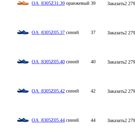
OA_8305Z31.39
оранжевый
39
Заказать
2 279
OA_8305Z05.37
синий
37
Заказать
2 279
OA_8305Z05.40
синий
40
Заказать
2 279
OA_8305Z05.42
синий
42
Заказать
2 279
OA_8305Z05.44
синий
44
Заказать
2 279