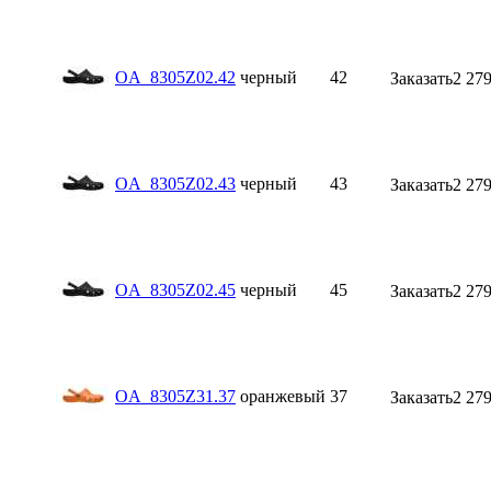
OA_8305Z02.42
черный
42
Заказать
2 279
OA_8305Z02.43
черный
43
Заказать
2 279
OA_8305Z02.45
черный
45
Заказать
2 279
OA_8305Z31.37
оранжевый
37
Заказать
2 279