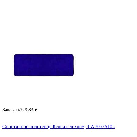
Заказать
529.83
₽
Спортивное полотенце Келси с чехлом, TW7057S105