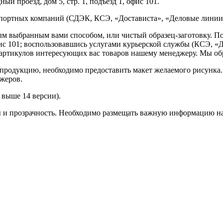
ый проезд, дом 5, стр. 1, подъезд 1, офис 101.
спортных компаний (СДЭК, КСЭ, «Достависта», «Деловые линии»
ным выбранным вами способом, или чистый образец-заготовку. 
офис 101; воспользовавшись услугами курьерской службы (КСЭ, «Д
ртикулов интересующих вас товаров нашему менеджеру. Мы обра
продукцию, необходимо предоставить макет желаемого рисунка
жеров.
выше 14 версии).
ы и прозрачность. Необходимо размещать важную информацию на 