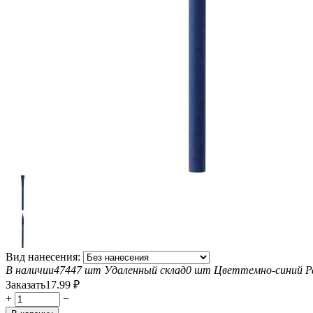
Вид нанесения:
В наличии
47447 шт
Удаленный склад
0 шт
Цвет
темно-синий
Р
Заказать
17.99
₽
+
−