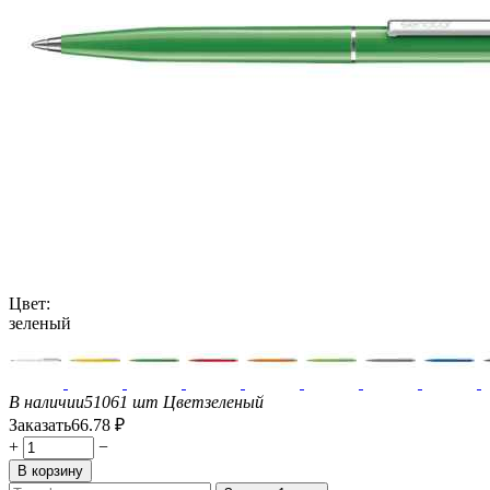
Цвет:
зеленый
В наличии
51061 шт
Цвет
зеленый
Заказать
66.78
₽
+
−
В корзину