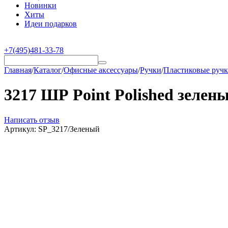
Новинки
Хиты
Идеи подарков
+7(495)481-33-78
Главная
/
Каталог
/
Офисные аксессуары
/
Ручки
/
Пластиковые руч
3217 ШР Point Polished зелен
Написать отзыв
Артикул:
SP_3217/Зеленый