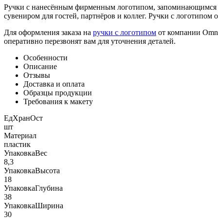
Ручки с нанесённым фирменным логотипом, запоминающимся с
сувениром для гостей, партнёров и коллег. Ручки с логотипом
Для оформления заказа на
ручки с логотипом
от компании Omni
оперативно перезвонят вам для уточнения деталей.
Особенности
Описание
Отзывы
Доставка и оплата
Образцы продукции
Требования к макету
ЕдХранОст
шт
Материал
пластик
УпаковкаВес
8,3
УпаковкаВысота
18
УпаковкаГлубина
38
УпаковкаШирина
30