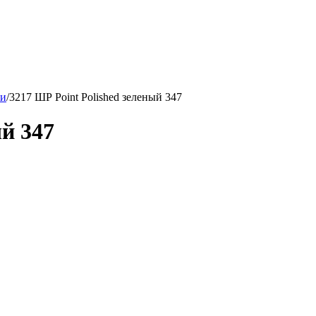
ки
/
3217 ШР Point Polished зеленый 347
ый 347