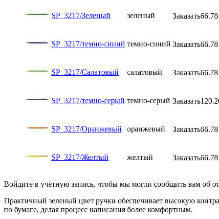
SP_3217/Зеленый
зеленый
Заказать
66.78
SP_3217/темно-синий
темно-синий
Заказать
66.78
SP_3217/Салатовый
салатовый
Заказать
66.78
SP_3217/темно-серый
темно-серый
Заказать
120.2
SP_3217/Оранжевый
оранжевый
Заказать
66.78
SP_3217/Желтый
желтый
Заказать
66.78
Войдите в учётную запись, чтобы мы могли сообщить вам об о
Практичный зеленый цвет ручки обеспечивает высокую контрас
по бумаге, делая процесс написания более комфортным.