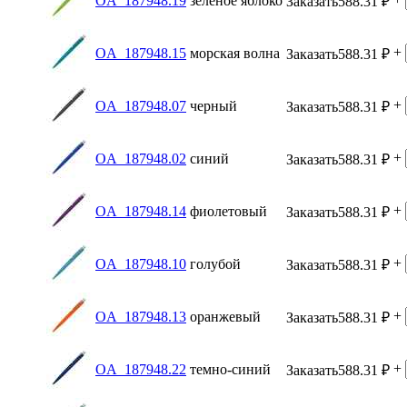
OA_187948.19
зеленое яблоко
Заказать
588.31
₽
+
OA_187948.15
морская волна
Заказать
588.31
₽
+
OA_187948.07
черный
Заказать
588.31
₽
+
OA_187948.02
синий
Заказать
588.31
₽
+
OA_187948.14
фиолетовый
Заказать
588.31
₽
+
OA_187948.10
голубой
Заказать
588.31
₽
+
OA_187948.13
оранжевый
Заказать
588.31
₽
+
OA_187948.22
темно-синий
Заказать
588.31
₽