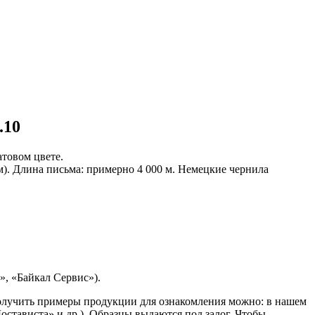
.10
товом цвете.
). Длина письма: примерно 4 000 м. Немецкие чернила
, «Байкал Сервис»).
Получить примеры продукции для ознакомления можно: в нашем
остависта» и др.). Образцы выдаются под залог. Чтобы