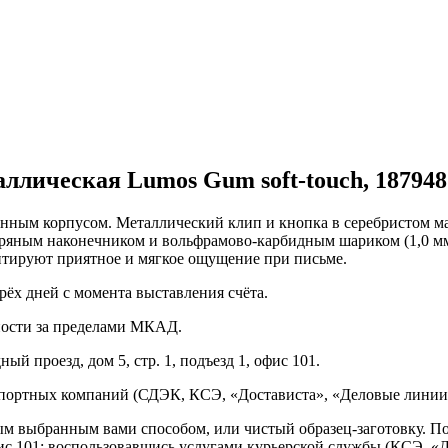
ллическая Lumos Gum soft-touch, 187948
нным корпусом. Металлический клип и кнопка в серебристом ма
бряным наконечником и вольфрамово-карбидным шариком (1,0 мм
рантируют приятное и мягкое ощущение при письме.
рёх дней с момента выставления счёта.
нности за пределами МКАД.
ый проезд, дом 5, стр. 1, подъезд 1, офис 101.
спортных компаний (СДЭК, КСЭ, «Достависта», «Деловые линии»
ным выбранным вами способом, или чистый образец-заготовку. 
офис 101; воспользовавшись услугами курьерской службы (КСЭ, «Д