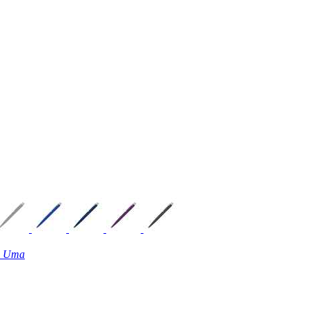
д
Uma