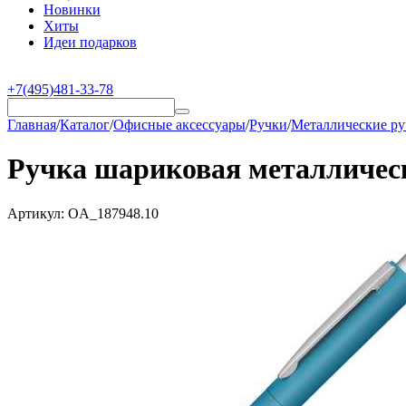
Новинки
Хиты
Идеи подарков
+7(495)481-33-78
Главная
/
Каталог
/
Офисные аксессуары
/
Ручки
/
Металлические р
Ручка шариковая металлическ
Артикул:
OA_187948.10