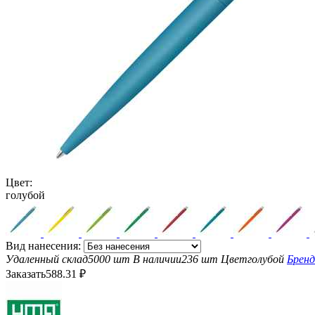
Цвет:
голубой
Вид нанесения:
Удаленный склад
5000 шт
В наличии
236 шт
Цвет
голубой
Брен
Заказать
588.31
₽