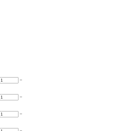
−
−
−
−