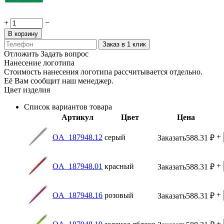
+
−
В корзину
Заказ в 1 клик
Отложить
Задать вопрос
Нанесение логотипа
Стоимость нанесения логотипа рассчитывается отдельно.
Её Вам сообщит наш менеджер.
Цвет изделия
Список вариантов товара
Артикул
Цвет
Цена
+
OA_187948.12
серый
Заказать
588.31
₽
+
OA_187948.01
красный
Заказать
588.31
₽
+
OA_187948.16
розовый
Заказать
588.31
₽
+