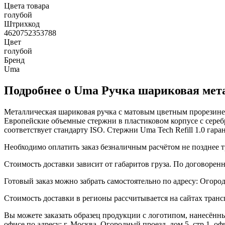
Цвета товара
голубой
Штрихкод
4620752353788
Цвет
голубой
Бренд
Uma
Подробнее о Uma Ручка шариковая мета
Металлическая шариковая ручка с матовым цветным прорезине
Европейские объемные стержни в пластиковом корпусе c сере
соответствует стандарту ISO. Стержни Uma Tech Refill 1.0 га
Необходимо оплатить заказ безналичным расчётом не позднее т
Стоимость доставки зависит от габаритов груза. По договоре
Готовый заказ можно забрать самостоятельно по адресу: Огородн
Стоимость доставки в регионы рассчитывается на сайтах тран
Вы можете заказать образец продукции с логотипом, нанесён
офисе по адресу: г. Москва, Огородный проезд, дом 5, стр.1, 