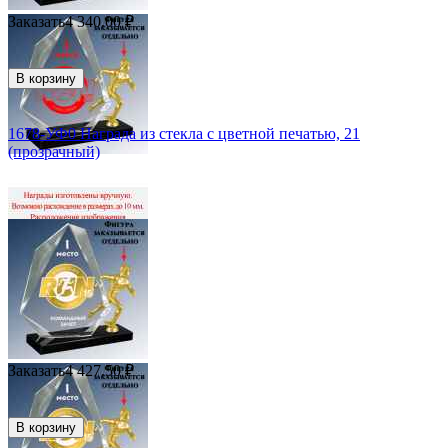
Заказать
4 340.00
₽
В корзину
1678-УФ0 Награда из стекла с цветной печатью, 21
(прозрачный)
Заказать
4 427.50
₽
В корзину