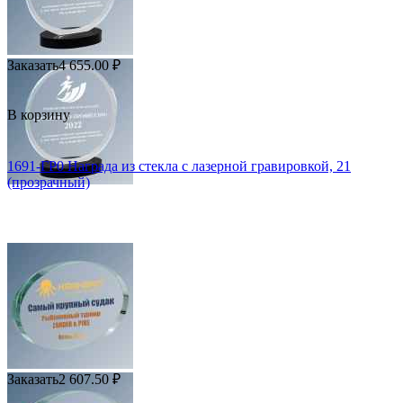
Заказать
4 655.00
₽
В корзину
1691-ГР0 Награда из стекла с лазерной гравировкой, 21
(прозрачный)
Заказать
2 607.50
₽