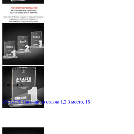
Заказать
3 727.50
₽
В корзину
2741-ГР0 Награда из стекла 1,2,3 место, 15