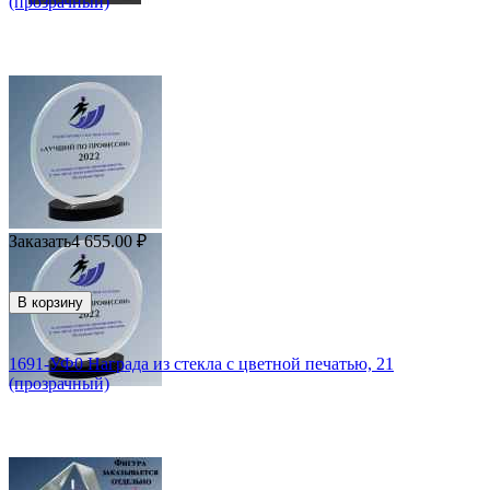
(прозрачный)
Заказать
4 655.00
₽
В корзину
1691-УФ0 Награда из стекла с цветной печатью, 21
(прозрачный)