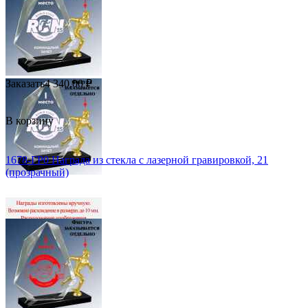
Заказать
4 340.00
₽
В корзину
1678-ГР0 Награда из стекла с лазерной гравировкой, 21
(прозрачный)