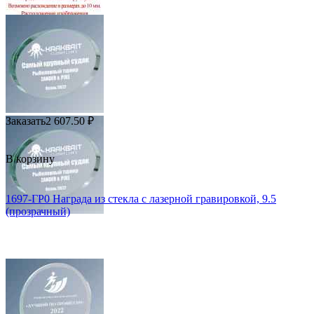
Заказать
2 607.50
₽
В корзину
1697-ГР0 Награда из стекла с лазерной гравировкой, 9.5
(прозрачный)