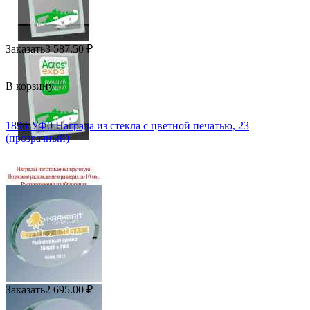
Заказать
3 587.50
₽
В корзину
1896-УФ0 Награда из стекла с цветной печатью, 23
(прозрачный)
Заказать
2 695.00
₽