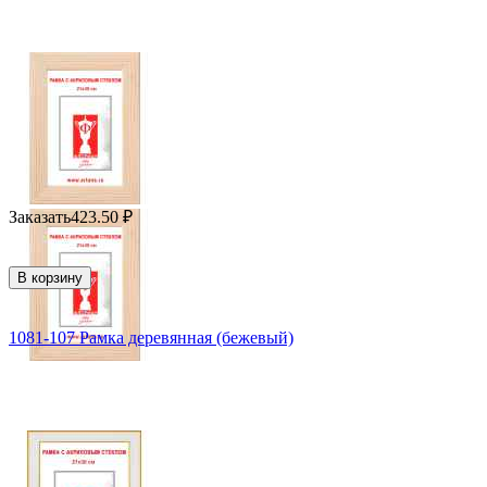
Заказать
423.50
₽
В корзину
1081-107 Рамка деревянная (бежевый)