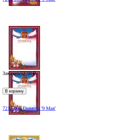
Заказать
52.50
₽
В корзину
7213-006 Грамота '9 Мая'