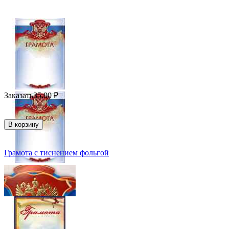
Заказать
35.00
₽
В корзину
Грамота с тиснением фольгой