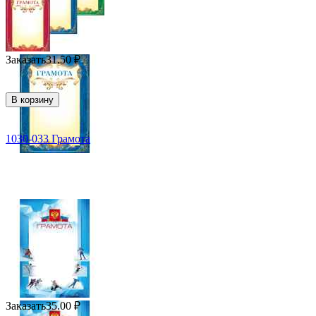
Заказать
31.50
₽
В корзину
1030-033 Грамота
Заказать
35.00
₽