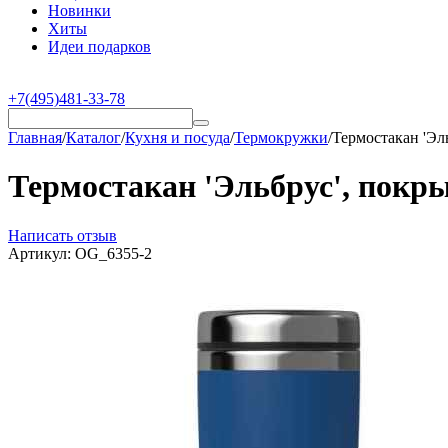
Новинки
Хиты
Идеи подарков
+7(495)481-33-78
Главная
/
Каталог
/
Кухня и посуда
/
Термокружки
/
Термостакан 'Эль
Термостакан 'Эльбрус', покрыт
Написать отзыв
Артикул:
OG_6355-2