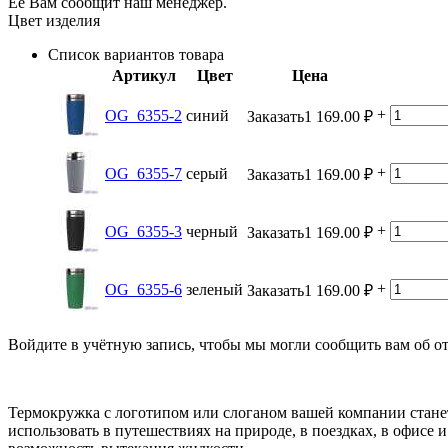
Её Вам сообщит наш менеджер.
Цвет изделия
Список вариантов товара
Артикул
Цвет
Цена
+
OG_6355-2
синий
Заказать
1 169.00
₽
+
OG_6355-7
серый
Заказать
1 169.00
₽
+
OG_6355-3
черный
Заказать
1 169.00
₽
+
OG_6355-6
зеленый
Заказать
1 169.00
₽
Войдите в учётную запись, чтобы мы могли сообщить вам об о
Термокружка с логотипом или слоганом вашей компании стане
использовать в путешествиях на природе, в поездках, в офисе