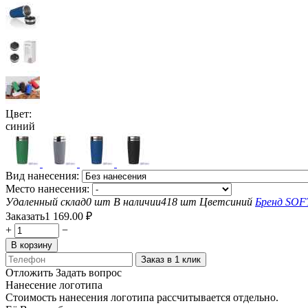
Цвет:
синий
Вид нанесения:
Место нанесения:
Удаленный склад
0 шт
В наличии
418 шт
Цвет
синий
Бренд
SOF
Заказать
1 169.00
₽
+
−
В корзину
Заказ в 1 клик
Отложить
Задать вопрос
Нанесение логотипа
Стоимость нанесения логотипа рассчитывается отдельно.