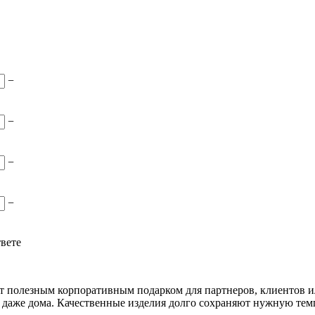
−
−
−
−
твете
т полезным корпоративным подарком для партнеров, клиентов 
 и даже дома. Качественные изделия долго сохраняют нужную те