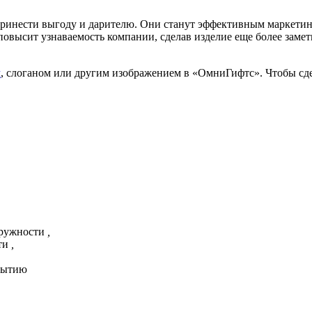
принести выгоду и дарителю. Они станут эффективным маркети
повысит узнаваемость компании, сделав изделие еще более зам
м
, слоганом или другим изображением в «ОмниГифтс». Чтобы сдела
ружности
,
ти
,
рытию