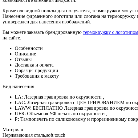
возможность вытекания жидкости.
Кроме очевидной пользы для получателя, термокружки могут 
Нанесение фирменного логотипа или слогана на термокружку 
универсален для нанесения изображений.
Вы можете заказать брендированную
термокружку с логотипо
на сайте.
Особенности
Описание
Отзывы
Доставка и оплата
Образцы продукции
Требования к макету
Вид нанесения
LA: Лазерная гравировка по окружности
,
LAC: Лазерная гравировка с ЦЕНТРИРОВАНИЕМ по ок
LAWW: БЕСПЛАТНО Лазерная гравировка по окружнос
UFR: Объемная УФ печать по окружности
,
Р: Тампопечать по силиконовому и прорезиненному пок
Материал
Нержавеющая сталь,soft touch