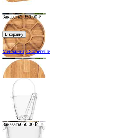
Заказать
2 350.00
₽
В корзину
Менажница Somerville
Заказать
650.00
₽