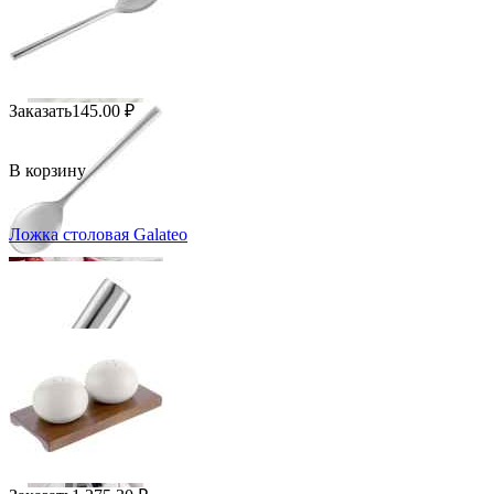
Заказать
145.00
₽
В корзину
Ложка столовая Galateo