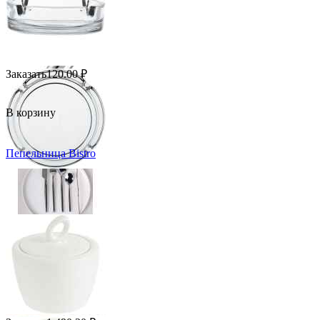
Заказать
120.00
₽
В корзину
Пепельница Bistro