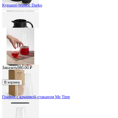
Кувшин-термос Darko
Заказать
980.00
₽
В корзину
Графин с крышкой-стаканом Me Time