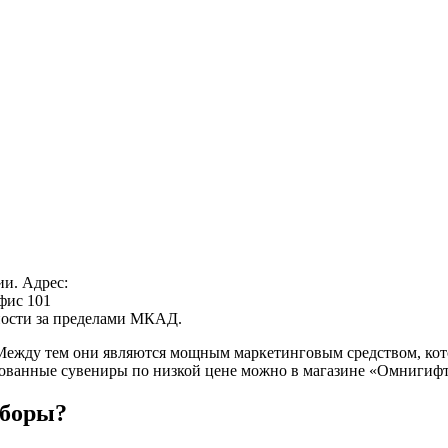
ии. Адрес:
офис 101
нности за пределами МКАД.
 Между тем они являются мощным маркетинговым средством, кот
рованные сувениры по низкой цене можно в магазине «Омнигифт
иборы?