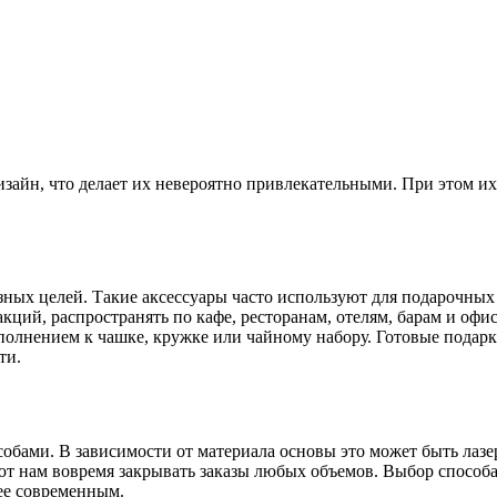
йн, что делает их невероятно привлекательными. При этом их 
ных целей. Такие аксессуары часто используют для подарочных
кций, распространять по кафе, ресторанам, отелям, барам и офи
олнением к чашке, кружке или чайному набору. Готовые подарки
ти.
бами. В зависимости от материала основы это может быть лазерн
т нам вовремя закрывать заказы любых объемов. Выбор способа 
лее современным.