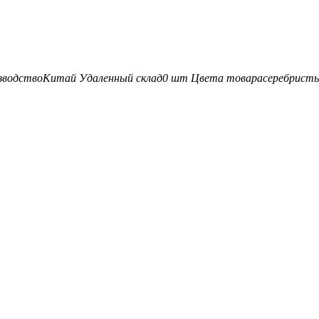
зводство
Китай
Удаленный склад
0 шт
Цвета товара
серебрист