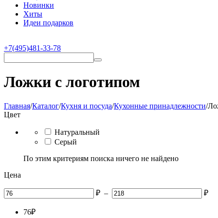
Новинки
Хиты
Идеи подарков
+7(495)481-33-78
Ложки с логотипом
Главная
/
Каталог
/
Кухня и посуда
/
Кухонные принадлежности
/
Ло
Цвет
Натуральный
Серый
По этим критериям поиска ничего не найдено
Цена
₽
–
₽
76
₽