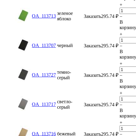
+
зеленое
OA_113713
Заказать
295.74
₽
−
яблоко
В
корзин
+
OA_113707
черный
Заказать
295.74
₽
−
В
корзин
+
темно-
OA_113727
Заказать
295.74
₽
−
серый
В
корзин
+
светло-
OA_113717
Заказать
295.74
₽
−
серый
В
корзин
+
OA_113716
бежевый
Заказать
295.74
₽
−