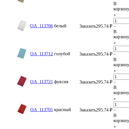
В
корзин
+
OA_113706
белый
Заказать
295.74
₽
−
В
корзин
+
OA_113712
голубой
Заказать
295.74
₽
−
В
корзин
+
OA_113721
фуксия
Заказать
295.74
₽
−
В
корзин
+
OA_113701
красный
Заказать
295.74
₽
−
В
корзин
+