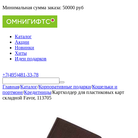
Минимальная сумма заказа:
50000 руб
Каталог
Акции
Новинки
Хиты
Идеи подарков
+7(495)481-33-78
Главная
/
Каталог
/
Корпоративные подарки
/
Кошельки и
портмоне
/
Кредитницы
/
Картхолдер для пластиковых карт
складной Favor, 113705