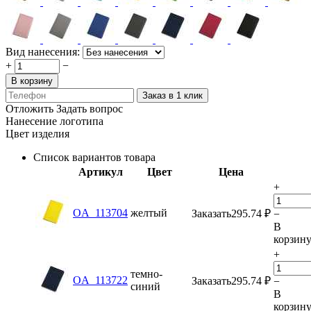
Вид нанесения:
+
−
В корзину
Заказ в 1 клик
Отложить
Задать вопрос
Нанесение логотипа
Цвет изделия
Список вариантов товара
Артикул
Цвет
Цена
+
OA_113704
желтый
Заказать
295.74
₽
−
В
корзин
+
темно-
OA_113722
Заказать
295.74
₽
−
синий
В
корзин