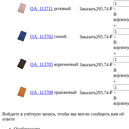
OA_113711
розовый
Заказать
295.74
₽
−
В
корзин
+
OA_113702
синий
Заказать
295.74
₽
−
В
корзин
+
OA_113705
коричневый
Заказать
295.74
₽
−
В
корзин
+
OA_113708
оранжевый
Заказать
295.74
₽
−
В
корзин
Войдите в учётную запись, чтобы мы могли сообщить вам об
ответе
Особенности