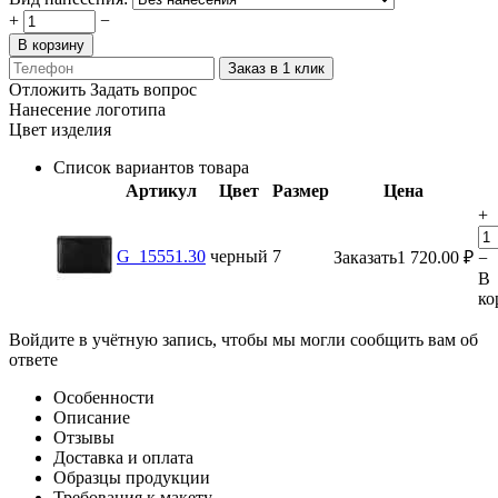
+
−
В корзину
Заказ в 1 клик
Отложить
Задать вопрос
Нанесение логотипа
Цвет изделия
Список вариантов товара
Артикул
Цвет
Размер
Цена
+
G_15551.30
черный
7
Заказать
1 720.00
₽
−
В
ко
Войдите в учётную запись, чтобы мы могли сообщить вам об
ответе
Особенности
Описание
Отзывы
Доставка и оплата
Образцы продукции
Требования к макету