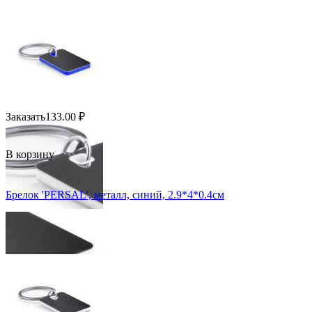
Заказать
133.00
₽
В корзину
Брелок 'PERSAL', металл, синий, 2.9*4*0.4см