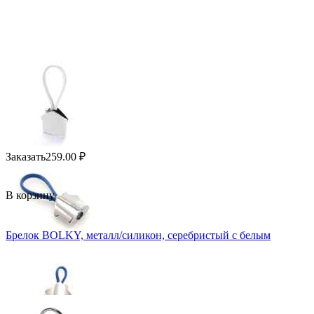
Заказать
259.00
₽
В корзину
Брелок BOLKY, металл/силикон, серебристый c белым