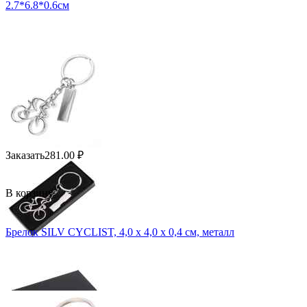
2.7*6.8*0.6см
Заказать
281.00
₽
В корзину
Брелок SILV CYCLIST, 4,0 x 4,0 x 0,4 см, металл