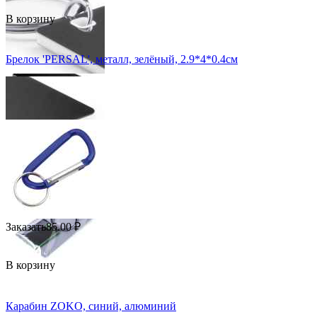
В корзину
Брелок 'PERSAL', металл, зелёный, 2.9*4*0.4см
Заказать
85.00
₽
В корзину
Карабин ZOKО, синий, алюминий