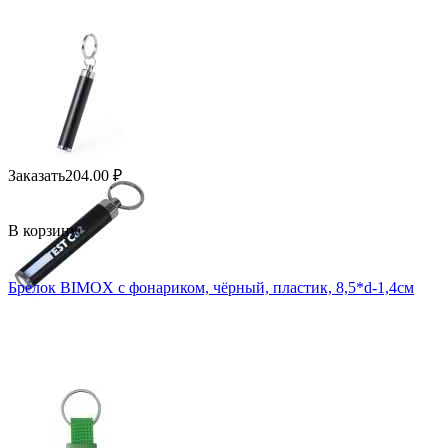
Заказать
204.00
₽
В корзину
Брелок BIMOX с фонариком, чёрный, пластик, 8,5*d-1,4см