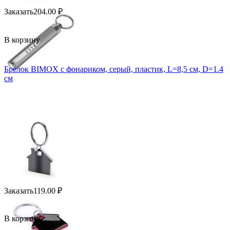
Заказать
204.00
₽
В корзину
Брелок BIMOX с фонариком, серый, пластик, L=8,5 см, D=1.4
см
Заказать
119.00
₽
В корзину