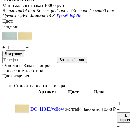
Минимальный заказ 10000 руб
В наличии
14 шт
Коллекция
Candy
Удаленный склад
0 шт
Цвет
голубой
Формат
16x9
Бренд
Infolio
Цвет:
голубой
+
−
В корзину
Заказ в 1 клик
Отложить
Задать вопрос
Нанесение логотипа
Цвет изделия
Список вариантов товара
Артикул
Цвет
Цена
+
DO_I1843/yellow
желтый
Заказать
310.00
₽
−
В
корзи
+