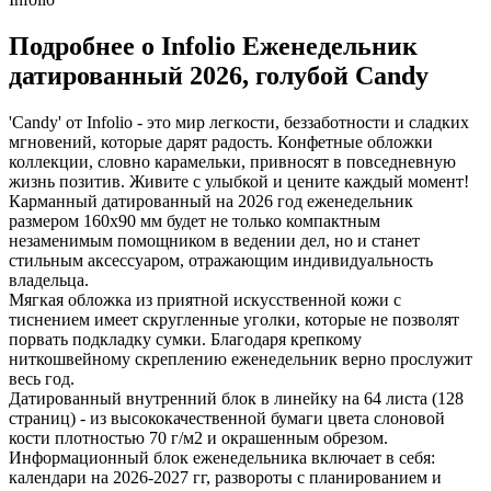
Подробнее о Infolio Еженедельник
датированный 2026, голубой Candy
'Candy' от Infolio - это мир легкости, беззаботности и сладких
мгновений, которые дарят радость. Конфетные обложки
коллекции, словно карамельки, привносят в повседневную
жизнь позитив. Живите с улыбкой и цените каждый момент!
Карманный датированный на 2026 год еженедельник
размером 160х90 мм будет не только компактным
незаменимым помощником в ведении дел, но и станет
стильным аксессуаром, отражающим индивидуальность
владельца.
Мягкая обложка из приятной искусственной кожи с
тиснением имеет скругленные уголки, которые не позволят
порвать подкладку сумки. Благодаря крепкому
ниткошвейному скреплению еженедельник верно прослужит
весь год.
Датированный внутренний блок в линейку на 64 листа (128
страниц) - из высококачественной бумаги цвета слоновой
кости плотностью 70 г/м2 и окрашенным обрезом.
Информационный блок еженедельника включает в себя:
календари на 2026-2027 гг, развороты с планированием и