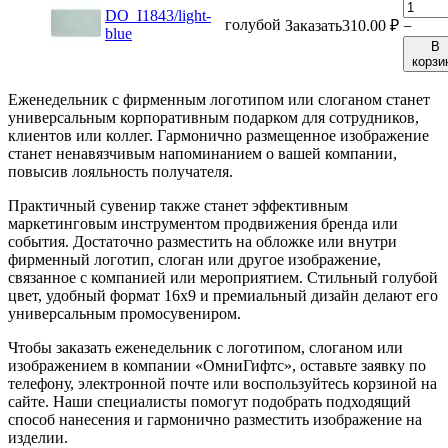
DO_I1843/light-
голубой
Заказать
310.00
₽
−
blue
В
корзи
Еженедельник с фирменным логотипом или слоганом станет
универсальным корпоративным подарком для сотрудников,
клиентов или коллег. Гармонично размещенное изображение
станет ненавязчивым напоминанием о вашей компании,
повысив лояльность получателя.
Практичный сувенир также станет эффективным
маркетинговым инструментом продвижения бренда или
события. Достаточно разместить на обложке или внутри
фирменный логотип, слоган или другое изображение,
связанное с компанией или мероприятием. Стильный голубой
цвет, удобный формат 16x9 и премиальный дизайн делают его
универсальным промосувениром.
Чтобы заказать еженедельник с логотипом, слоганом или
изображением в компании «ОмниГифтс», оставьте заявку по
телефону, электронной почте или воспользуйтесь корзиной на
сайте. Наши специалисты помогут подобрать подходящий
способ нанесения и гармонично разместить изображение на
изделии.