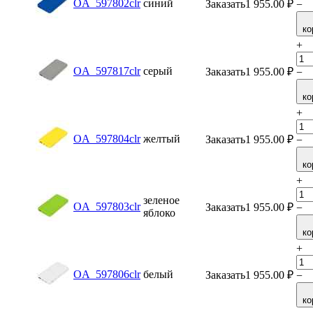
OA_597802clr
синий
Заказать
1 955.00
₽
−
ко
+
OA_597817clr
серый
Заказать
1 955.00
₽
−
ко
+
OA_597804clr
желтый
Заказать
1 955.00
₽
−
ко
+
зеленое
OA_597803clr
Заказать
1 955.00
₽
−
яблоко
ко
+
OA_597806clr
белый
Заказать
1 955.00
₽
−
ко