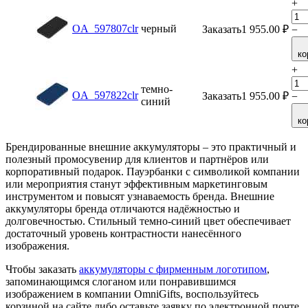
+
OA_597807clr
черный
Заказать
1 955.00
₽
−
ко
+
темно-
OA_597822clr
Заказать
1 955.00
₽
−
синий
ко
Брендированные внешние аккумуляторы – это практичный и
полезный промосувенир для клиентов и партнёров или
корпоративный подарок. Пауэрбанки с символикой компании
или мероприятия станут эффективным маркетинговым
инструментом и повысят узнаваемость бренда. Внешние
аккумуляторы бренда отличаются надёжностью и
долговечностью. Стильный темно-синий цвет обеспечивает
достаточный уровень контрастности нанесённого
изображения.
Чтобы заказать
аккумуляторы с фирменным логотипом
,
запоминающимся слоганом или понравившимся
изображением в компании OmniGifts, воспользуйтесь
корзиной на сайте либо оставьте заявку по электронной почте