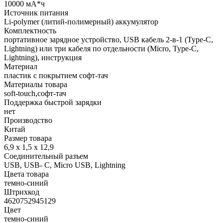
10000 мА*ч
Источник питания
Li-polymer (литий-полимерный) аккумулятор
Комплектность
портативное зарядное устройство, USB кабель 2-в-1 (Type-C,
Lightning) или три кабеля по отдельности (Micro, Type-C,
Lightning), инструкция
Материал
пластик с покрытием софт-тач
Материалы товара
soft-touch,софт-тач
Поддержка быстрой зарядки
нет
Производство
Китай
Размер товара
6,9 х 1,5 х 12,9
Соединительный разъем
USB, USB- C, Micro USB, Lightning
Цвета товара
темно-синий
Штрихкод
4620752945129
Цвет
темно-синий