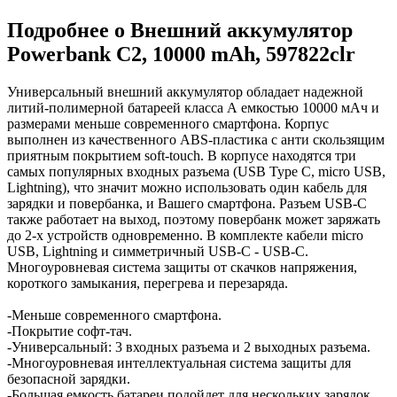
Подробнее о Внешний аккумулятор
Powerbank C2, 10000 mAh, 597822clr
Универсальный внешний аккумулятор обладает надежной
литий-полимерной батареей класса А емкостью 10000 мАч и
размерами меньше современного смартфона. Корпус
выполнен из качественного ABS-пластика с анти скользящим
приятным покрытием soft-touch. В корпусе находятся три
самых популярных входных разъема (USB Type C, micro USB,
Lightning), что значит можно использовать один кабель для
зарядки и повербанка, и Вашего смартфона. Разъем USB-C
также работает на выход, поэтому повербанк может заряжать
до 2-х устройств одновременно. В комплекте кабели micro
USB, Lightning и симметричный USB-C - USB-C.
Многоуровневая система защиты от скачков напряжения,
короткого замыкания, перегрева и перезаряда.
-Меньше современного смартфона.
-Покрытие софт-тач.
-Универсальный: 3 входных разъема и 2 выходных разъема.
-Многоуровневая интеллектуальная система защиты для
безопасной зарядки.
-Большая емкость батареи подойдет для нескольких зарядок