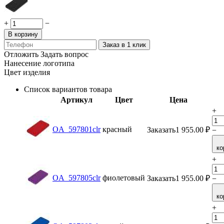
+
−
В корзину
Заказ в 1 клик
Отложить
Задать вопрос
Нанесение логотипа
Цвет изделия
Список вариантов товара
Артикул
Цвет
Цена
+
OA_597801clr
красный
Заказать
1 955.00
₽
−
ко
+
OA_597805clr
фиолетовый
Заказать
1 955.00
₽
−
ко
+