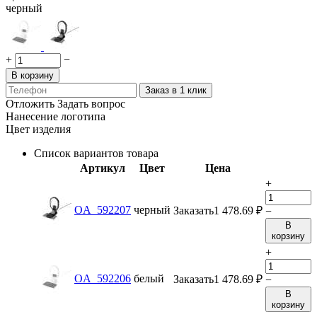
черный
+
−
В корзину
Заказ в 1 клик
Отложить
Задать вопрос
Нанесение логотипа
Цвет изделия
Список вариантов товара
Артикул
Цвет
Цена
+
OA_592207
черный
Заказать
1 478.69
₽
−
В
корзину
+
OA_592206
белый
Заказать
1 478.69
₽
−
В
корзину