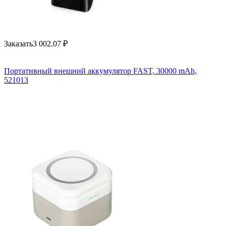
Заказать
3 002.07
₽
Портативный внешний аккумулятор FAST, 30000 mAh,
521013