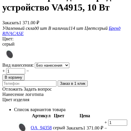
устройство VA4915, 10 Вт
Заказать
1 371.00
₽
Удаленный склад
0 шт
В наличии
114 шт
Цвет
серый
Бренд
RIVACASE
Цвет:
серый
Вид нанесения:
+
−
В корзину
Заказ в 1 клик
Отложить
Задать вопрос
Нанесение логотипа
Цвет изделия
Список вариантов товара
Артикул
Цвет
Цена
+
OA_94358
серый
Заказать
1 371.00
₽
−