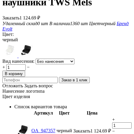
наушники TWS Mels
Заказать
1 124.69
₽
Удаленный склад
0 шт
В наличии
1360 шт
Цвет
черный
Бренд
Evolt
Цвет:
черный
Вид нанесения:
+
−
В корзину
Заказ в 1 клик
Отложить
Задать вопрос
Нанесение логотипа
Цвет изделия
Список вариантов товара
Артикул
Цвет
Цена
+
OA_947357
черный
Заказать
1 124.69
₽
−