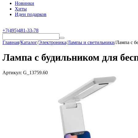
Новинки
Хиты
Идеи подарков
+7(495)481-33-78
Главная
/
Каталог
/
Электроника
/
Лампы и светильники
/
Лампа с б
Лампа с будильником для бесп
Артикул:
G_13759.60