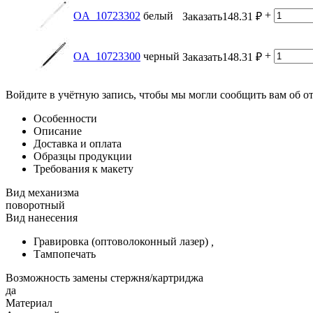
+
OA_10723302
белый
Заказать
148.31
₽
+
OA_10723300
черный
Заказать
148.31
₽
Войдите в учётную запись, чтобы мы могли сообщить вам об о
Особенности
Описание
Доставка и оплата
Образцы продукции
Требования к макету
Вид механизма
поворотный
Вид нанесения
Гравировка (оптоволоконный лазер)
,
Тампопечать
Возможность замены стержня/картриджа
да
Материал