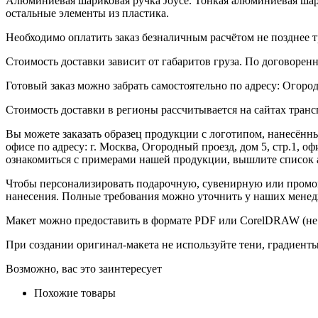
Алюминиевая шариковая ручка Joyce. Тонкая алюминиевая шар
остальные элементы из пластика.
Необходимо оплатить заказ безналичным расчётом не позднее т
Стоимость доставки зависит от габаритов груза. По договоре
Готовый заказ можно забрать самостоятельно по адресу: Огородн
Стоимость доставки в регионы рассчитывается на сайтах тран
Вы можете заказать образец продукции с логотипом, нанесён
офисе по адресу: г. Москва, Огородный проезд, дом 5, стр.1, 
ознакомиться с примерами нашей продукции, вышлите список а
Чтобы персонализировать подарочную, сувенирную или промо
нанесения. Полные требования можно уточнить у наших менед
Макет можно предоставить в формате PDF или CorelDRAW (не 
При создании оригинал-макета не используйте тени, градиент
Возможно, вас это заинтересует
Похожие товары