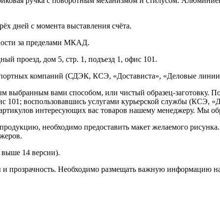
иковая ручка с поворотным механизмом и стилусом. Алюминиев
рёх дней с момента выставления счёта.
нности за пределами МКАД.
ый проезд, дом 5, стр. 1, подъезд 1, офис 101.
спортных компаний (СДЭК, КСЭ, «Достависта», «Деловые линии»
ным выбранным вами способом, или чистый образец-заготовку. 
офис 101; воспользовавшись услугами курьерской службы (КСЭ, «Д
ртикулов интересующих вас товаров нашему менеджеру. Мы обра
продукцию, необходимо предоставить макет желаемого рисунка
жеров.
выше 14 версии).
ы и прозрачность. Необходимо размещать важную информацию на 