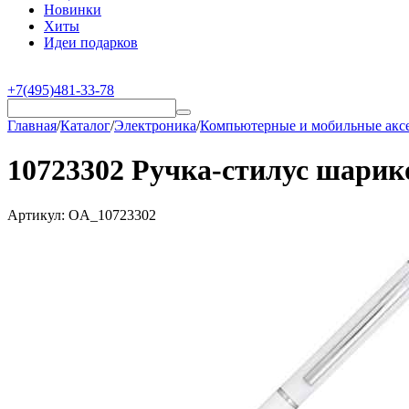
Новинки
Хиты
Идеи подарков
+7(495)481-33-78
Главная
/
Каталог
/
Электроника
/
Компьютерные и мобильные акс
10723302 Ручка-стилус шарик
Артикул:
OA_10723302