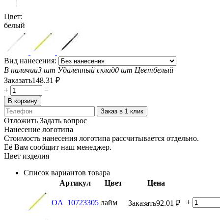
Цвет:
белый
Вид нанесения:
В наличии
3 шт
Удаленный склад
0 шт
Цвет
белый
Заказать
148.31
₽
+
−
В корзину
Заказ в 1 клик
Отложить
Задать вопрос
Нанесение логотипа
Стоимость нанесения логотипа рассчитывается отдельно.
Её Вам сообщит наш менеджер.
Цвет изделия
Список вариантов товара
Артикул
Цвет
Цена
+
OA_10723305
лайм
Заказать
92.01
₽