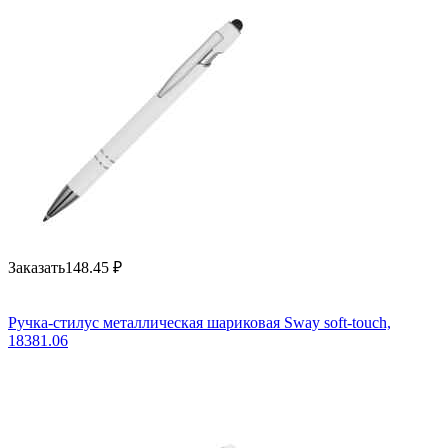
Заказать
148.45
₽
Ручка-стилус металлическая шариковая Sway soft-touch,
18381.06