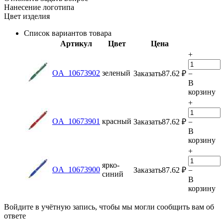
Нанесение логотипа
Цвет изделия
Список вариантов товара
Артикул
Цвет
Цена
+
OA_10673902
зеленый
Заказать
87.62
₽
−
В
корзину
+
OA_10673901
красный
Заказать
87.62
₽
−
В
корзину
+
ярко-
OA_10673900
Заказать
87.62
₽
−
синий
В
корзину
Войдите в учётную запись, чтобы мы могли сообщить вам об
ответе