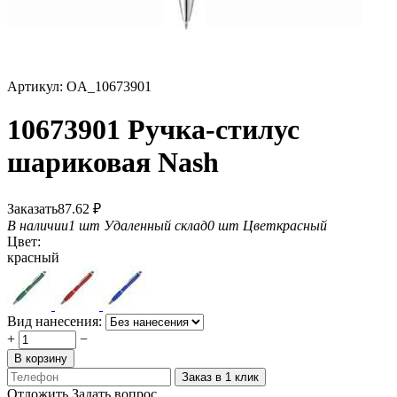
Артикул:
OA_10673901
10673901 Ручка-стилус
шариковая Nash
Заказать
87.62
₽
В наличии
1 шт
Удаленный склад
0 шт
Цвет
красный
Цвет:
красный
Вид нанесения:
+
−
В корзину
Заказ в 1 клик
Отложить
Задать вопрос