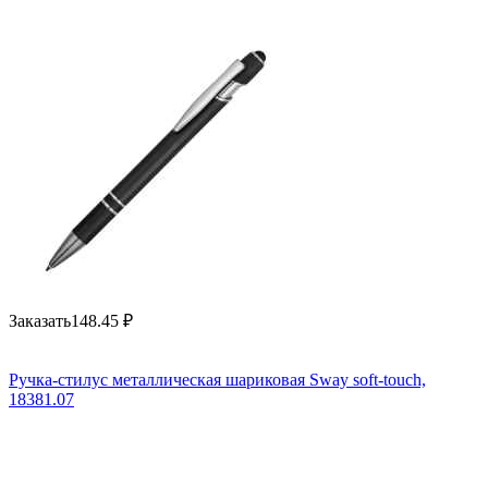
Заказать
148.45
₽
Ручка-стилус металлическая шариковая Sway soft-touch,
18381.07