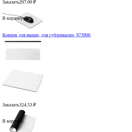
Заказать
207.00
₽
В корзину
Коврик для мыши, для сублимации, 973906
Заказать
324.53
₽
В корзину