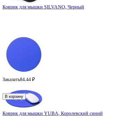
Коврик для мышки SILVANO, Черный
Заказать
84.44
₽
В корзину
Коврик для мышки YUBA, Королевский синий