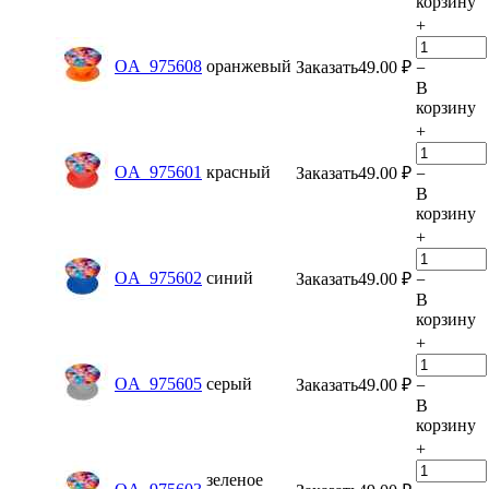
корзину
+
OA_975608
оранжевый
Заказать
49.00
₽
−
В
корзину
+
OA_975601
красный
Заказать
49.00
₽
−
В
корзину
+
OA_975602
синий
Заказать
49.00
₽
−
В
корзину
+
OA_975605
серый
Заказать
49.00
₽
−
В
корзину
+
зеленое