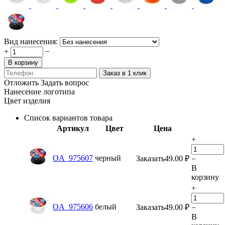
Вид нанесения:
+
−
В корзину
Заказ в 1 клик
Отложить
Задать вопрос
Нанесение логотипа
Цвет изделия
Список вариантов товара
Артикул
Цвет
Цена
+
OA_975607
черный
Заказать
49.00
₽
−
В
корзину
+
OA_975606
белый
Заказать
49.00
₽
−
В