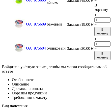
OA_975603
Заказать
49.00
₽
−
яблоко
В
корзину
+
OA_975609
бежевый
Заказать
19.00
₽
−
В
корзину
+
OA_975604
оливковый
Заказать
20.00
₽
−
В
корзину
Войдите в учётную запись, чтобы мы могли сообщить вам об
ответе
Особенности
Описание
Доставка и оплата
Образцы продукции
Требования к макету
Вид нанесения