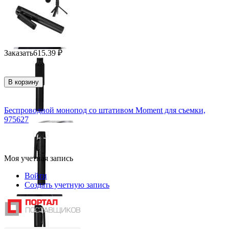
Заказать
615.39
₽
В корзину
Беспроводной монопод со штативом Moment для съемки,
975627
Моя учетная запись
Войти
Создать учетную запись