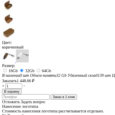
Цвет:
коричневый
Размер:
16Gb
32Gb
64Gb
В наличии
0 шт
Объем памяти
32 Gb
Удаленный склад
139 шт
Ц
Заказать
1 448.66
₽
+
−
В корзину
Заказ в 1 клик
Отложить
Задать вопрос
Нанесение логотипа
Стоимость нанесения логотипа рассчитывается отдельно.