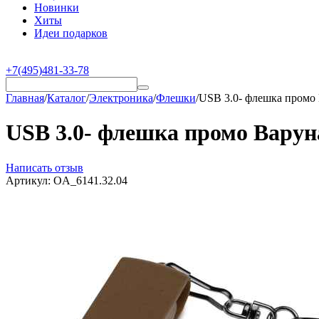
Новинки
Хиты
Идеи подарков
+7(495)481-33-78
Главная
/
Каталог
/
Электроника
/
Флешки
/
USB 3.0- флешка промо 
USB 3.0- флешка промо Варуна
Написать отзыв
Артикул:
OA_6141.32.04