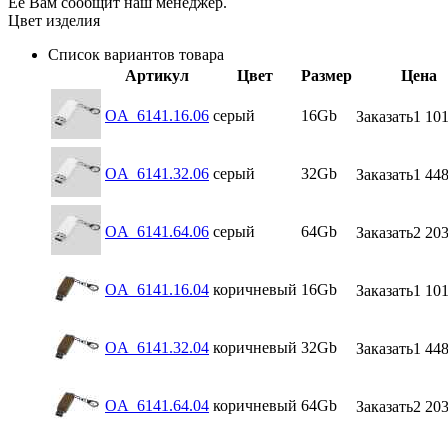
Её Вам сообщит наш менеджер.
Цвет изделия
Список вариантов товара
Артикул
Цвет
Размер
Цена
OA_6141.16.06
серый
16Gb
Заказать
1 101
OA_6141.32.06
серый
32Gb
Заказать
1 448
OA_6141.64.06
серый
64Gb
Заказать
2 203
OA_6141.16.04
коричневый
16Gb
Заказать
1 101
OA_6141.32.04
коричневый
32Gb
Заказать
1 448
OA_6141.64.04
коричневый
64Gb
Заказать
2 203