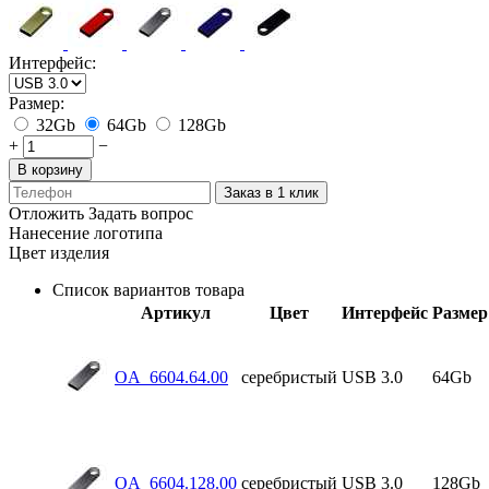
Интерфейс:
Размер:
32Gb
64Gb
128Gb
+
−
В корзину
Заказ в 1 клик
Отложить
Задать вопрос
Нанесение логотипа
Цвет изделия
Список вариантов товара
Артикул
Цвет
Интерфейс
Размер
OA_6604.64.00
серебристый
USB 3.0
64Gb
OA_6604.128.00
серебристый
USB 3.0
128Gb