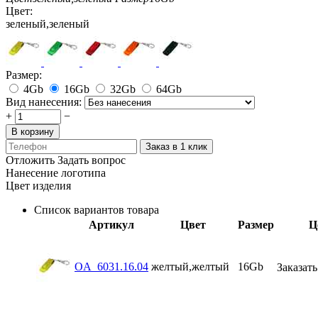
Цвет:
зеленый,зеленый
Размер:
4Gb
16Gb
32Gb
64Gb
Вид нанесения:
+
−
В корзину
Заказ в 1 клик
Отложить
Задать вопрос
Нанесение логотипа
Цвет изделия
Список вариантов товара
Артикул
Цвет
Размер
Ц
OA_6031.16.04
желтый,желтый
16Gb
Заказать