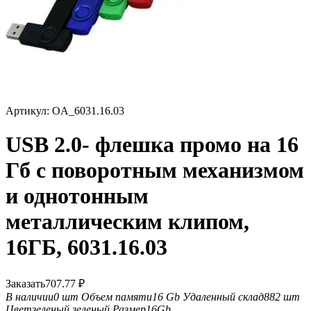
Артикул:
OA_6031.16.03
USB 2.0- флешка промо на 16
Гб с поворотным механизмом
и однотонным
металлическим клипом,
16ГБ, 6031.16.03
Заказать
707.77
₽
В наличии
0 шт
Объем памяти
16 Gb
Удаленный склад
882 шт
Цвет
зеленый,зеленый
Размер
16Gb