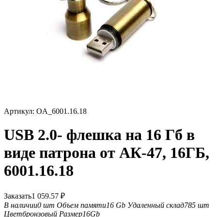
Артикул:
OA_6001.16.18
USB 2.0- флешка на 16 Гб в
виде патрона от АК-47, 16ГБ,
6001.16.18
Заказать
1 059.57
₽
В наличии
0 шт
Объем памяти
16 Gb
Удаленный склад
785 шт
Цвет
бронзовый
Размер
16Gb