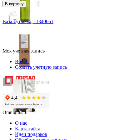
В корзину
Ваза-бутылка, 11340661
Моя учетная запись
Войти
Создать учетную запись
Omnigifts.ru
О нас
Карта сайта
Идеи подарков
Обработка перс. данных