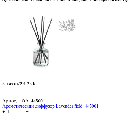
Заказать
991.23
₽
Артикул:
OA_445001
Ароматический диффузор Lavender field, 445001
+
−