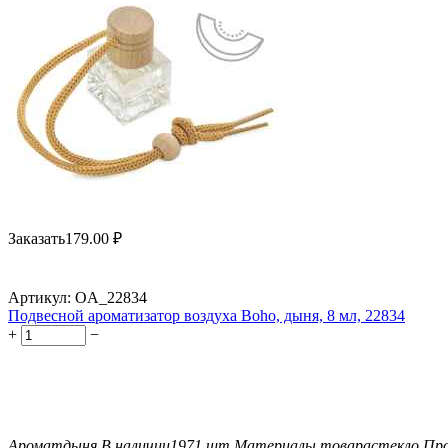
Заказать
179.00
₽
Артикул:
OA_22834
Подвесной ароматизатор воздуха Boho, дыня, 8 мл, 22834
+
−
Аромат
дыня
В наличии
1971 шт
Материалы товара
стекло
Про